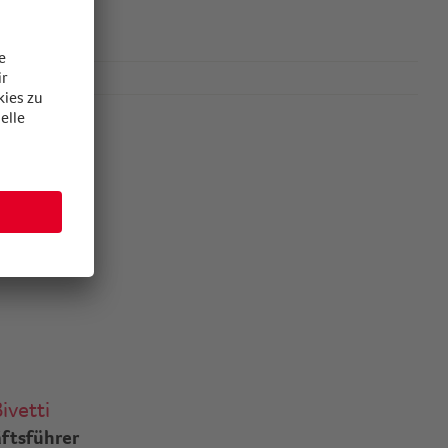
ivetti
ftsführer