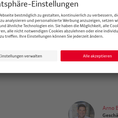
.30 - 11.30 Uhr
.30 Uhr (Lieferungen: Sils – Zuoz)
Arno B
Geschä