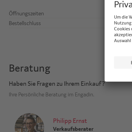
Öffnungszeiten
07
Bestellschluss
09
Beratung
Haben Sie Fragen zu Ihrem Einkauf?
Ihre Persönliche Beratung im Engadin.
Philipp Ernst
Verkaufsberater