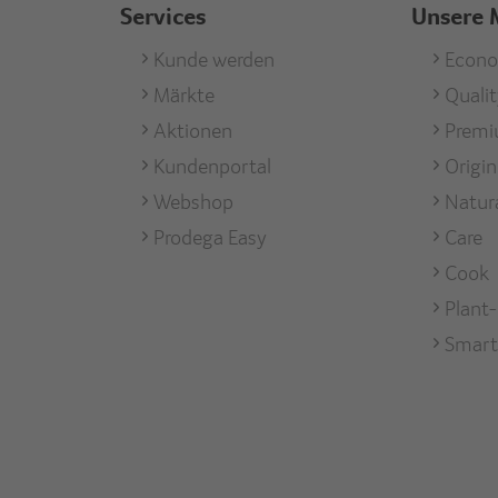
Services
Unsere 
Footer
Kunde werden
Foote
Econ
Märkte
Quali
men
Services
Unse
Aktionen
Prem
Mark
Kundenportal
Origi
Webshop
Natur
Prodega Easy
Care
Cook
Plant
Smart