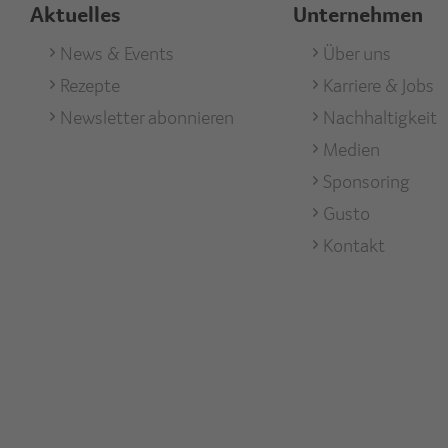
Aktuelles
Unternehmen
Footer
News & Events
Footer
Über uns
Rezepte
Karriere & Jobs
Aktuell
Unterneh
Newsletter abonnieren
Nachhaltigkeit
Medien
Sponsoring
Gusto
Kontakt