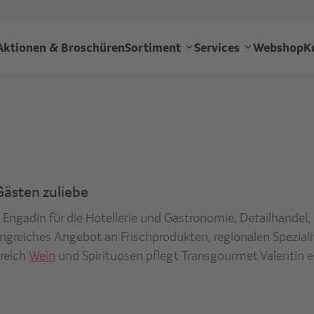
Direkt
zum
Transgourmet
Inhalt
Aktionen & Broschüren
Sortiment
Services
Webshop
K
-
Hauptnavigation
Gästen zuliebe
ngadin für die Hotellerie und Gastronomie, Detailhandel, S
greiches Angebot an Frischprodukten, regionalen Speziali
reich
Wein
und Spirituosen pflegt Transgourmet Valentin e