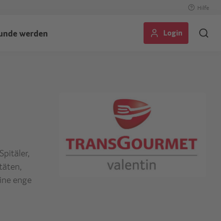
Hilfe
Login
unde werden
pitäler,
täten,
ine enge