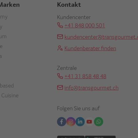
Marken
Kontakt
r
omy
Kundencenter
+41 848 000 501
ty
re
ium
kundencenter@transgourmet.
en
ne
Kundenberater finden
a
Zentrale
+41 31 858 48 48
-based
info@transgourmet.ch
 Cuisine
Folgen Sie uns auf