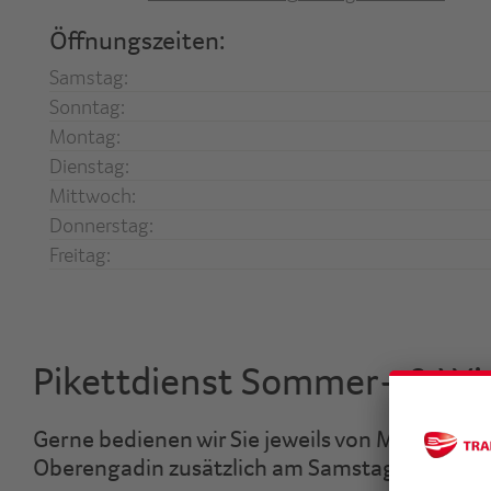
Öffnungszeiten:
Samstag:
Sonntag:
Montag:
Dienstag:
Mittwoch:
Donnerstag:
Freitag:
Pikettdienst Sommer- & Wi
Gerne bedienen wir Sie jeweils von Mitte Juni
Oberengadin zusätzlich am Samstag.