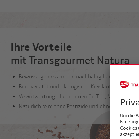
Ihre Vorteile
mit Transgourmet Natura
Bewusst geniessen und nachhaltig handeln
Biodiversität und ökologische Kreisläufe stärken
Verantwortung übernehmen für Tier, Mensch und
Natürlich rein: ohne Pestizide und ohne Zusatzstof