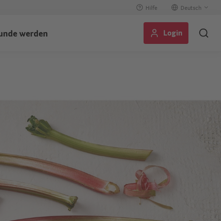
Hilfe
Select
your
Login
unde werden
language