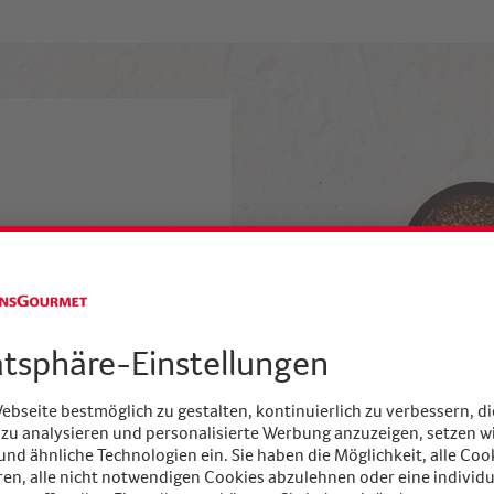
 Umwelt
fe