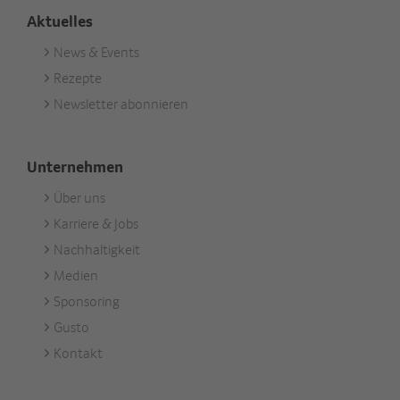
Aktuelles
News & Events
Footer
Rezepte
Aktuell
Newsletter abonnieren
Unternehmen
Über uns
Footer
Karriere & Jobs
Unternehmen
Nachhaltigkeit
Medien
Sponsoring
Gusto
Kontakt