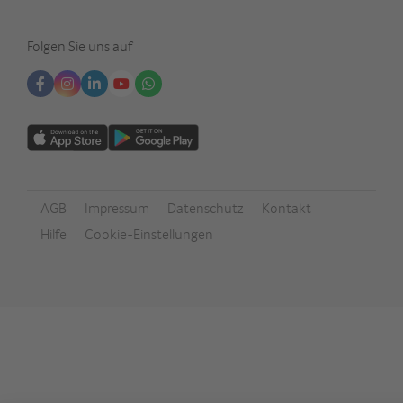
language
Folgen Sie uns auf
AGB
Impressum
Datenschutz
Kontakt
Footer
Hilfe
Cookie-Einstellungen
Meta