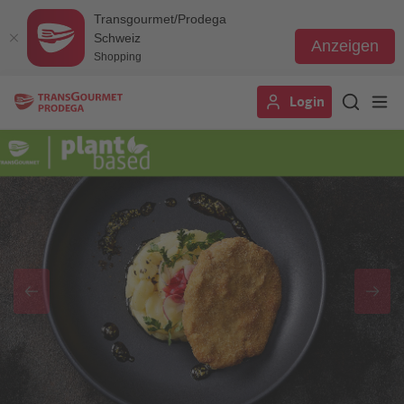
Transgourmet/Prodega
Schweiz
Anzeigen
Shopping
Direkt
Login
zum
Inhalt