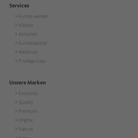
Services
Kunde werden
Footer
Märkte
Services
Aktionen
Kundenportal
Webshop
Prodega Easy
Unsere Marken
Economy
Footer
Quality
Unsere
Premium
Marken
Origine
Natura
Care