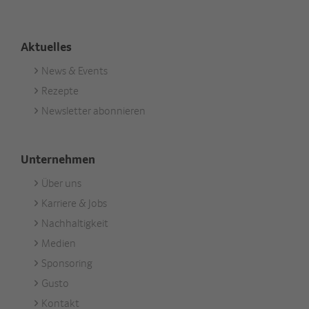
Aktuelles
News & Events
Footer
Rezepte
Aktuell
Newsletter abonnieren
Unternehmen
Über uns
Footer
Karriere & Jobs
Unternehmen
Nachhaltigkeit
Medien
Sponsoring
Gusto
Kontakt