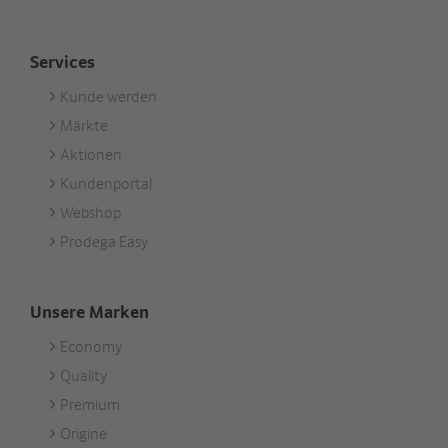
Services
Kunde werden
Footer
Märkte
Services
Aktionen
Kundenportal
Webshop
Prodega Easy
Unsere Marken
Economy
Footer
Quality
Unsere
Premium
Marken
Origine