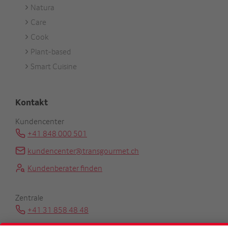
Natura
Care
Cook
Plant-based
Smart Cuisine
Kontakt
Kundencenter
+41 848 000 501
kundencenter@transgourmet.ch
Kundenberater finden
Zentrale
+41 31 858 48 48
info@transgourmet.ch