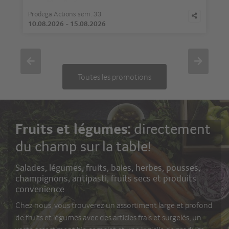
Prodega Actions sem. 33
10.08.2026
-
15.08.2026
Toutes les promotions
Fruits et légumes:
directement
du champ sur la table!
Salades, légumes, fruits, baies, herbes, pousses,
champignons, antipasti, fruits secs et produits
convenience
Chez nous, vous trouverez un assortiment large et profond
de fruits et légumes avec des articles frais et surgelés, un