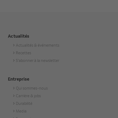
Actualités
Actualités & événements
Footer
Recettes
Aktuell
S'abonner à la newsletter
Entreprise
Qui sommes-nous
Footer
Carrière & jobs
Unternehmen
Durabilité
Media