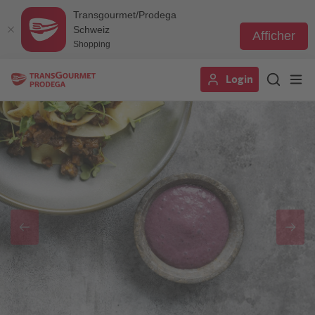
Transgourmet/Prodega
Schweiz
Afficher
Shopping
Aller
Login
au
contenu
principal