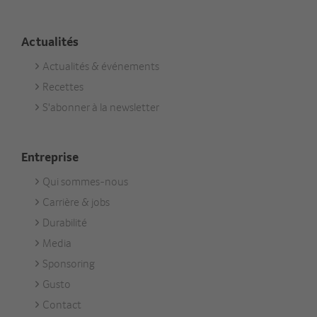
Actualités
Actualités & événements
Footer
Recettes
Aktuell
S'abonner à la newsletter
Entreprise
Qui sommes-nous
Footer
Carrière & jobs
Unternehmen
Durabilité
Media
Sponsoring
Gusto
Contact