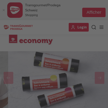
Transgourmet/Prodega
Schweiz
Afficher
Shopping
Aller
Login
au
contenu
principal