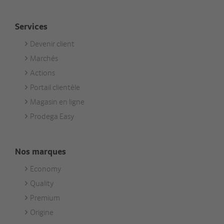
Services
Devenir client
Footer
Marchés
Services
Actions
Portail clientèle
Magasin en ligne
Prodega Easy
Nos marques
Economy
Footer
Quality
Unsere
Premium
Marken
Origine