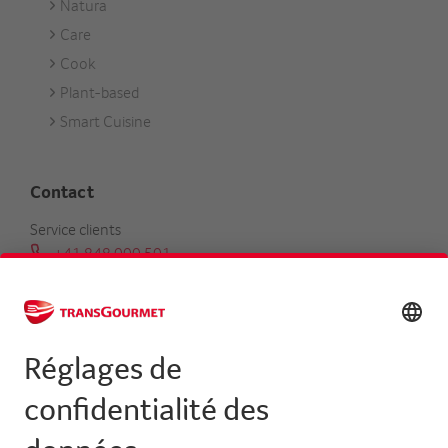
Natura
Care
Cook
Plant-based
Smart Cuisine
Contact
Service clients
+41 848 000 501
serviceclients@transgourmet.ch
Trouver un conseiller clientèle
Centrale
+41 31 858 48 48
info@transgourmet.ch