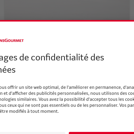
Quality Non-Food
Vers les produits
ualité qui convainc