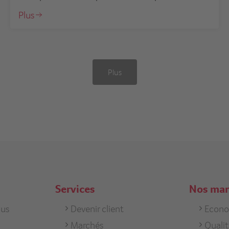
Plus
Plus
Services
Nos ma
us
Footer
Devenir client
Foote
Econ
Marchés
Quali