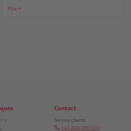
Plus
rques
Contact
r
omy
Service clients
+41 848 000 501
ty