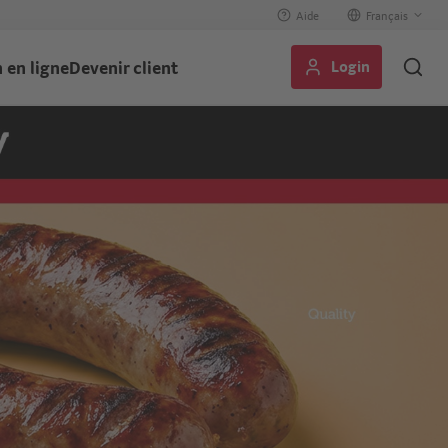
Aide
Select
your
Login
 en ligne
Devenir client
language