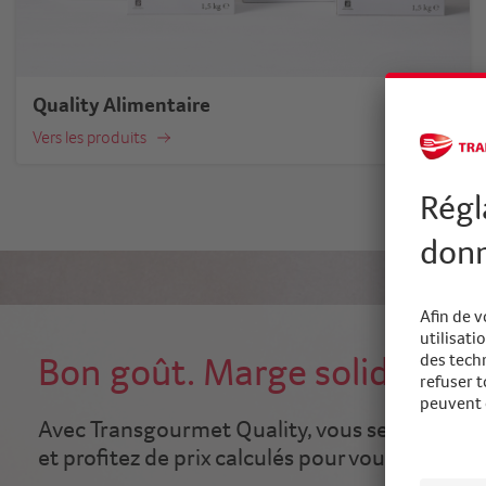
Quality Alimentaire
Vers les produits
Bon goût. Marge solide.
Avec Transgourmet Quality, vous servez une q
et profitez de prix calculés pour vous.