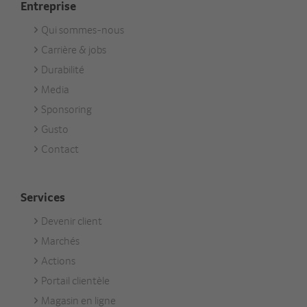
Entreprise
Qui sommes-nous
Footer
Carrière & jobs
Unternehmen
Durabilité
Media
Sponsoring
Gusto
Contact
Services
Devenir client
Footer
Marchés
Services
Actions
Portail clientèle
Magasin en ligne