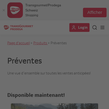
Transgourmet/Prodega
Schweiz
Afficher
Shopping
Aller
Login
au
contenu
principal
Page d'accueil
>
Produits
> Préventes
Préventes
Une vue d’ensemble sur toutes les ventes anticipées!
Disponible maintenant!