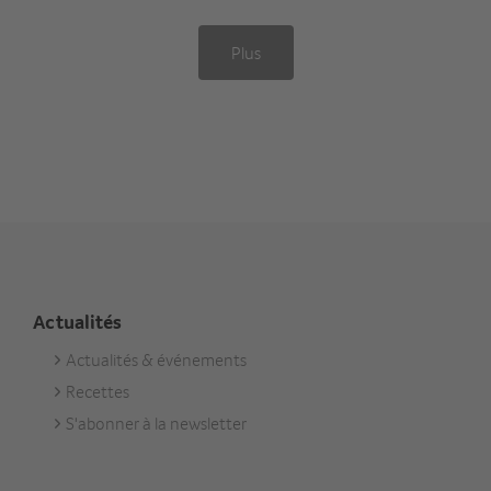
Plus
Actualités
Actualités & événements
Footer
Recettes
Aktuell
S'abonner à la newsletter