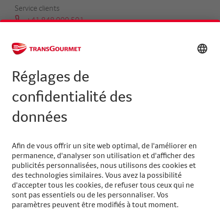
Service clients
+41 848 000 501
serviceclients@transgourmet.ch
Trouver un conseiller clientèle
Centrale
+41 31 858 48 48
info@transgourmet.ch
Select
your
language
Suivez-nous sur