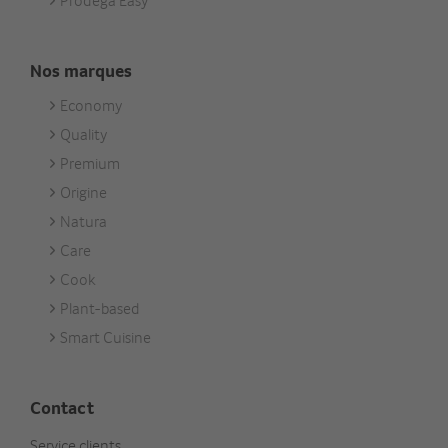
Prodega Easy
Nos marques
Economy
Footer
Quality
Unsere
Premium
Marken
Origine
Natura
Care
Cook
Plant-based
Smart Cuisine
Contact
Service clients