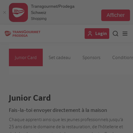
Transgourmet/Prodega
Schweiz
Afficher
Shopping
Aller
Login
au
contenu
principal
Junior Card
Set cadeau
Sponsors
Condition
Junior Card
Fais-la-toi envoyer directement à la maison
Chaque apprenti ainsi que les jeunes professionnels jusqu'à
25 ans dans le domaine de la restauration, de l'hôtellerie et