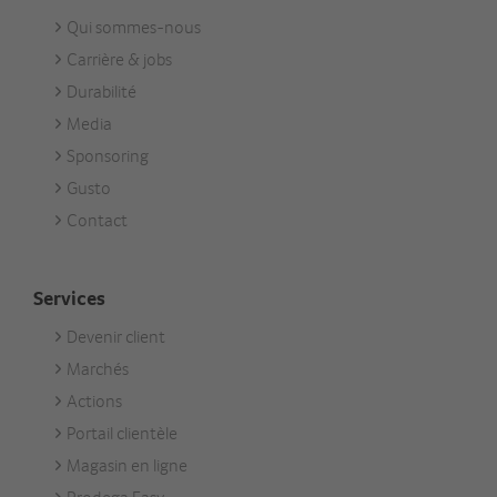
Qui sommes-nous
Footer
Carrière & jobs
Unternehmen
Durabilité
Media
Sponsoring
Gusto
Contact
Services
Devenir client
Footer
Marchés
Services
Actions
Portail clientèle
Magasin en ligne