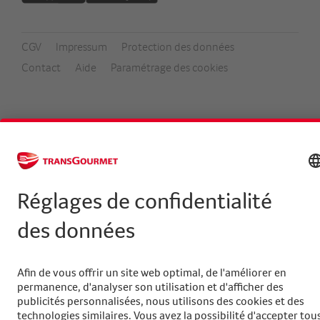
CGV
Impressum
Protection des données
Footer
Contact
Aide
Paramétrage des cookies
Meta