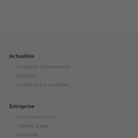
Actualités
Actualités & événements
Footer
Recettes
Aktuell
S'abonner à la newsletter
Entreprise
Qui sommes-nous
Footer
Carrière & jobs
Unternehmen
Durabilité