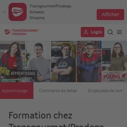
Transgourmet/Prodega
Schweiz
Afficher
Shopping
Aller
Login
au
contenu
principal
Apprentissage
Commerce de détail
Employé(e) de comm
Formation chez
Transgourmet/Prodega