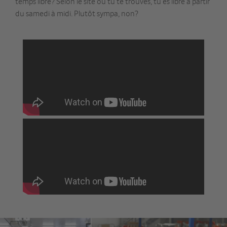
temps libre? Selon le site où tu te trouves, tu es libre à partir
du samedi à midi. Plutôt sympa, non?