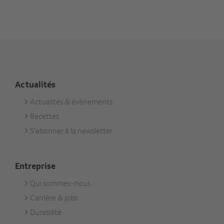
Actualités
Actualités & événements
Footer
Recettes
Aktuell
S'abonner à la newsletter
Entreprise
Qui sommes-nous
Footer
Carrière & jobs
Unternehmen
Durabilité