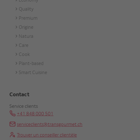
Footer
Quality
Unsere
Premium
Marken
Origine
Natura
Care
Cook
Plant-based
Smart Cuisine
Contact
Service clients
+41 848 000 501
serviceclients@transgourmet.ch
Trouver un conseiller clientèle