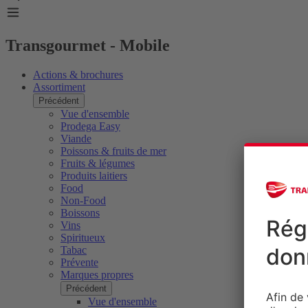
Transgourmet - Mobile
Actions & brochures
Assortiment
Précédent
Vue d'ensemble
Prodega Easy
Viande
Poissons & fruits de mer
Fruits & légumes
Produits laitiers
Food
Non-Food
Boissons
Vins
Spiritueux
Tabac
Prévente
Marques propres
Précédent
Vue d'ensemble