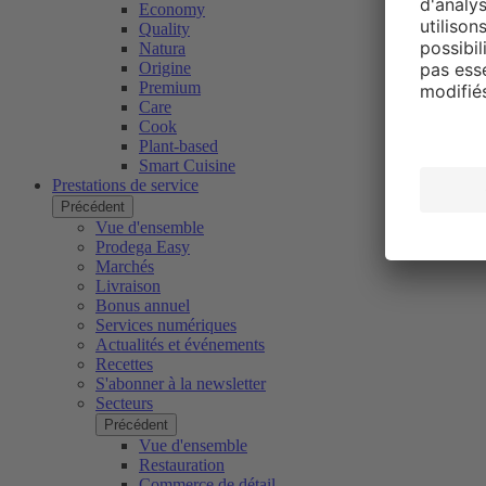
Economy
Quality
Natura
Origine
Premium
Care
Cook
Plant-based
Smart Cuisine
Prestations de service
Précédent
Vue d'ensemble
Prodega Easy
Marchés
Livraison
Bonus annuel
Services numériques
Actualités et événements
Recettes
S'abonner à la newsletter
Secteurs
Précédent
Vue d'ensemble
Restauration
Commerce de détail