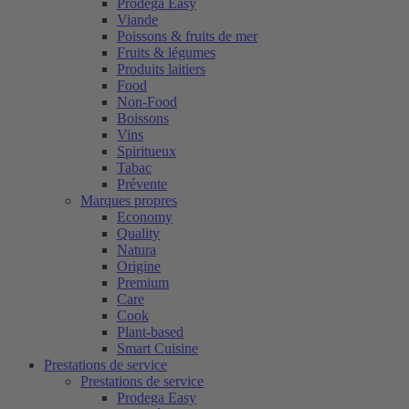
Prodega Easy
Viande
Poissons & fruits de mer
Fruits & légumes
Produits laitiers
Food
Non-Food
Boissons
Vins
Spiritueux
Tabac
Prévente
Marques propres
Economy
Quality
Natura
Origine
Premium
Care
Cook
Plant-based
Smart Cuisine
Prestations de service
Prestations de service
Prodega Easy