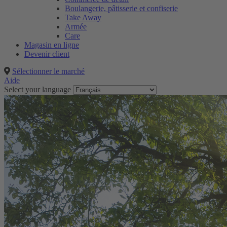
Boulangerie, pâtisserie et confiserie
Take Away
Armée
Care
Magasin en ligne
Devenir client
Sélectionner le marché
Aide
Select your language