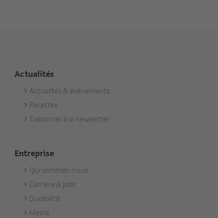
Actualités
Actualités & événements
Footer
Recettes
Aktuell
S'abonner à la newsletter
Entreprise
Qui sommes-nous
Footer
Carrière & jobs
Unternehmen
Durabilité
Media