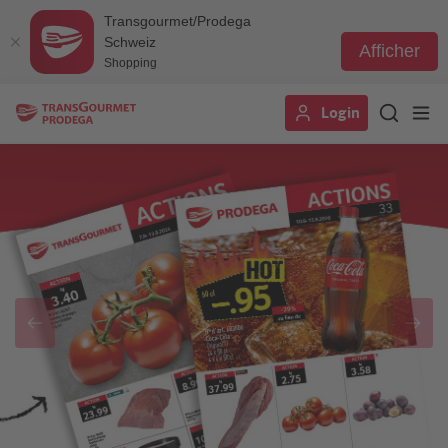
Transgourmet/Prodega
Schweiz
Afficher
Shopping
Aller
Login
au
contenu
principal