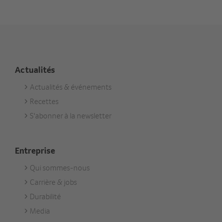
Actualités
Actualités & événements
Footer
Recettes
Aktuell
S'abonner à la newsletter
Entreprise
Qui sommes-nous
Footer
Carrière & jobs
Unternehmen
Durabilité
Media