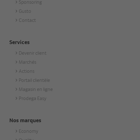
Sponsoring
Gusto
Contact
Services
Devenir client
Footer
Marchés
Services
Actions
Portail clientèle
Magasin en ligne
Prodega Easy
Nos marques
Economy
Footer
Quality