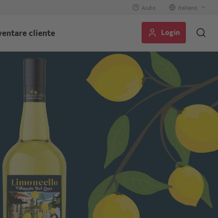
Aiuto
Select
your
Login
ventare cliente
language