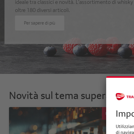
ideale tra classici e novità. L’assortimento di whis
oltre 180 diversi articoli.
Per sapere di più
Novità sul tema superalcolic
Novità