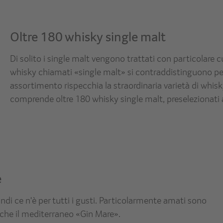
Oltre 180 whisky single malt
Di solito i single malt vengono trattati con particolare c
whisky chiamati «single malt» si contraddistinguono per l
assortimento rispecchia la straordinaria varietà di whisky 
comprende oltre 180 whisky single malt, preselezionati a
e
ndi ce n'è per tutti i gusti. Particolarmente amati sono
he il mediterraneo «Gin Mare».