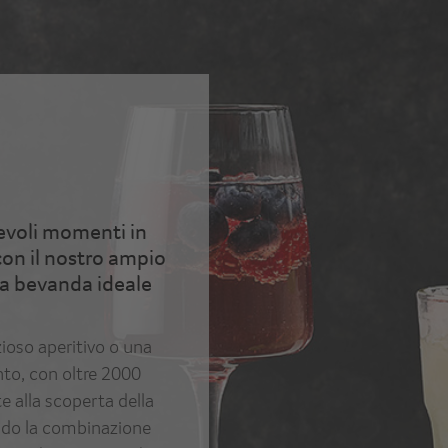
acevoli momenti in
con il nostro ampio
 la bevanda ideale
ioso aperitivo o una
nto, con oltre 2000
e alla scoperta della
ando la combinazione