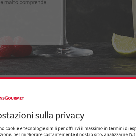
ky e malto comprende
i
Novità