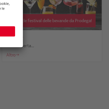
Del grande festival delle bevande da Prodega!
30.06.2025
Alla scoperta...
Altro