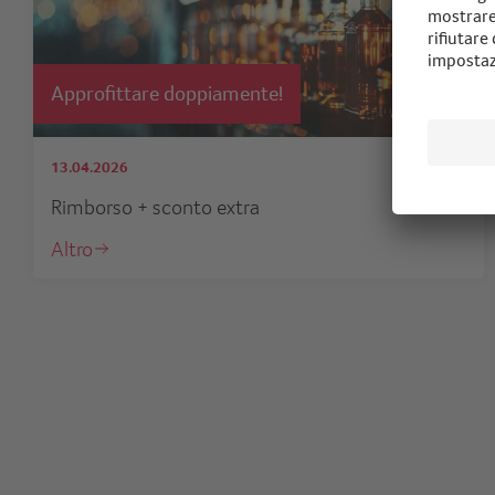
Approfittare doppiamente!
13.04.2026
Rimborso + sconto extra
Altro