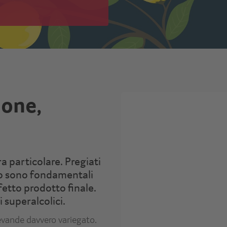
ione,
a particolare. Pregiati
cco sono fondamentali
etto prodotto finale.
 superalcolici.
evande davvero variegato.