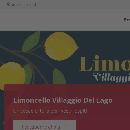
Seleziona mercato
T
Pr
-
H
Limoncello Villaggio Del Lago
Un tocco d'Italia per i vostri ospiti
Per saperne di più