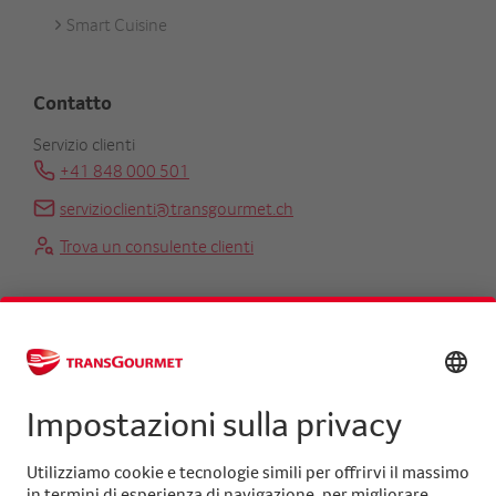
Smart Cuisine
Contatto
Servizio clienti
+41 848 000 501
servizioclienti@transgourmet.ch
Trova un consulente clienti
Centrale
+41 31 858 48 48
info@transgourmet.ch
Select
your
language