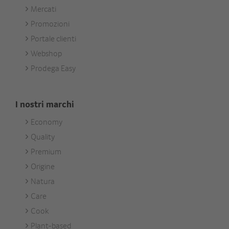
Mercati
Services
Promozioni
Portale clienti
Webshop
Prodega Easy
I nostri marchi
Economy
Footer
Quality
Unsere
Premium
Marken
Origine
Natura
Care
Cook
Plant-based