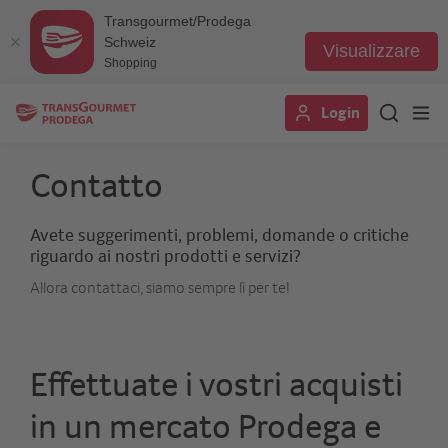
Transgourmet/Prodega
Schweiz
Visualizzare
Shopping
Salta
Login
al
contenuto
principale
Contatto
Avete suggerimenti, problemi, domande o critiche
riguardo ai nostri prodotti e servizi?
Allora contattaci, siamo sempre lì per te!
Effettuate i vostri acquisti
in un mercato Prodega e