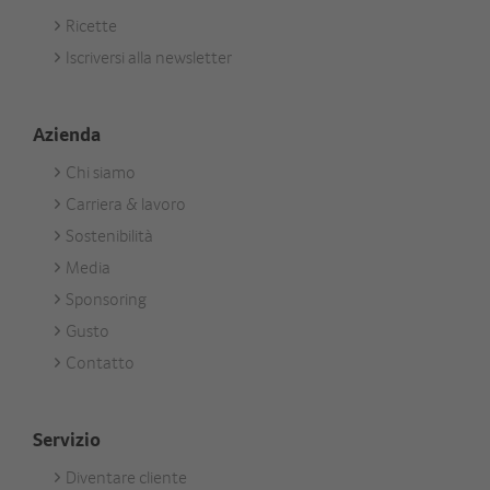
Footer
Ricette
Aktuell
Iscriversi alla newsletter
Azienda
Chi siamo
Footer
Carriera & lavoro
Unternehmen
Sostenibilità
Media
Sponsoring
Gusto
Contatto
Servizio
Diventare cliente
Footer