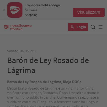
Transgourmet/Prodega
Schweiz
Visualizzare
Shopping
Salta
Login
al
contenuto
principale
Sabato, 06.05.2023
Barón de Ley Rosado de
Lágrima
Barón de Ley Rosado de Lágrima, Rioja DOCa
L'equilibrato Rosado de Lágrima è un vino monovitigno,
vinificato con il vitigno Garnacha. Dopo il raccolto a mano le
uve giungono subito in cantina. Qui vengono selezionate e
suddivise con cura. Di seguito la fermentazione ha luogo in
taniche di acciaio inox a temperature controllate. La