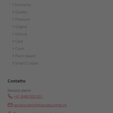
Economy
Footer
Quality
Unsere
Premium
Marken
Origine
Natura
Care
Cook
Plant-based
Smart Cuisine
Contatto
Servizio clienti
+41 848 000 501
servizioclienti@transgourmet.ch