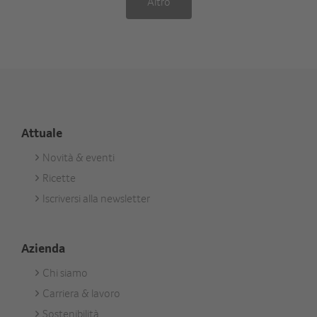
Altro
Attuale
Novità & eventi
Footer
Ricette
Aktuell
Iscriversi alla newsletter
Azienda
Chi siamo
Footer
Carriera & lavoro
Unternehmen
Sostenibilità