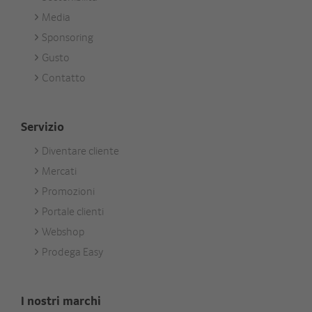
Media
Sponsoring
Gusto
Contatto
Servizio
Diventare cliente
Footer
Mercati
Services
Promozioni
Portale clienti
Webshop
Prodega Easy
I nostri marchi