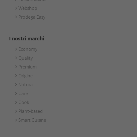
Webshop
Prodega Easy
I nostri marchi
Economy
Footer
Quality
Unsere
Premium
Marken
Origine
Natura
Care
Cook
Plant-based
Smart Cuisine