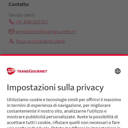
Contatto
Servizio clienti
+41 848 000 501
servizioclienti@transgourmet.ch
Trova un consulente clienti
Centrale
+41 31 858 48 48
info@transgourmet.ch
Select
your
language
Seguiteci su