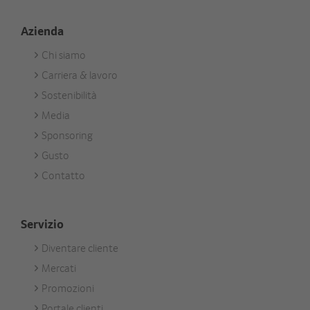
Azienda
Chi siamo
Footer
Carriera & lavoro
Unternehmen
Sostenibilità
Media
Sponsoring
Gusto
Contatto
Servizio
Diventare cliente
Footer
Mercati
Services
Promozioni
Portale clienti