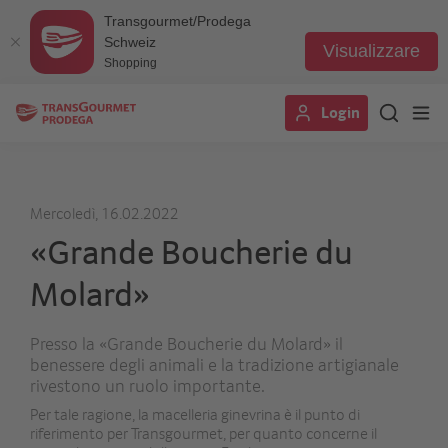
Transgourmet/Prodega
Schweiz
Visualizzare
Shopping
Salta
Login
al
contenuto
principale
Mercoledì, 16.02.2022
«Grande Boucherie du
Molard»
Presso la «Grande Boucherie du Molard» il
benessere degli animali e la tradizione artigianale
rivestono un ruolo importante.
Per tale ragione, la macelleria ginevrina è il punto di
riferimento per Transgourmet, per quanto concerne il