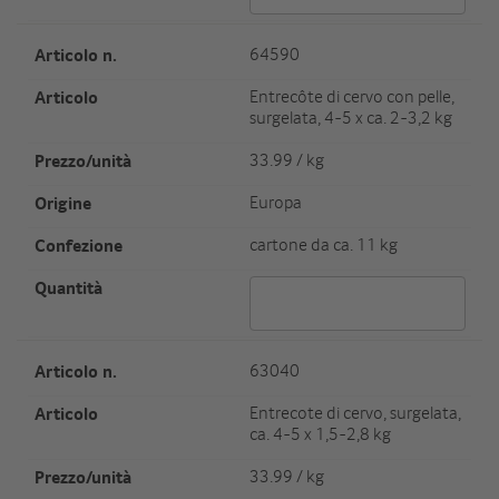
Artikel Nr.
64590
Artikel
Entrecôte di cervo con pelle,
surgelata, 4-5 x ca. 2-3,2 kg
Preis/Einheit
33.99 / kg
Herkunft
Europa
Verpackungseinheit/Gewicht
cartone da ca. 11 kg
Menge 64590
Artikel Nr.
63040
Artikel
Entrecote di cervo, surgelata,
ca. 4-5 x 1,5-2,8 kg
Preis/Einheit
33.99 / kg