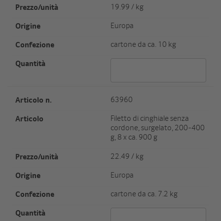
Preis/Einheit
19.99 / kg
Herkunft
Europa
Verpackungseinheit/Gewicht
cartone da ca. 10 kg
Menge 59990
Artikel Nr.
63960
Artikel
Filetto di cinghiale senza
cordone, surgelato, 200-400
g, 8 x ca. 900 g
Preis/Einheit
22.49 / kg
Herkunft
Europa
Verpackungseinheit/Gewicht
cartone da ca. 7.2 kg
Menge 63960