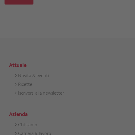
Attuale
Novità & eventi
Footer
Ricette
Aktuell
Iscriversi alla newsletter
Azienda
Chi siamo
Footer
Carriera & lavoro