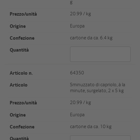
g
Preis/Einheit
20.99 / kg
Herkunft
Europa
Verpackungseinheit/Gewicht
cartone da ca. 6.4 kg
Menge 63330
Artikel Nr.
64350
Artikel
Sminuzzato di capriolo, à la
minute, surgelato, 2 x 5 kg
Preis/Einheit
20.99 / kg
Herkunft
Europa
Verpackungseinheit/Gewicht
cartone da ca. 10 kg
Menge 64350