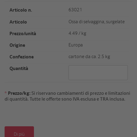
Artikel Nr.
63021
Artikel
Ossa di selvaggina, surgelate
Preis/Einheit
4.49 / kg
Herkunft
Europa
Verpackungseinheit/Gewicht
cartone da ca. 2.5 kg
Menge 63021
*
Prezzo/kg:
Si riservano cambiamenti di prezzo e limitazioni
di quantità. Tutte le offerte sono IVA esclusa e TRA inclusa.