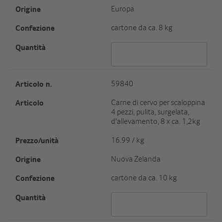
Herkunft
Europa
Verpackungseinheit/Gewicht
cartone da ca. 8 kg
Menge 63040
Artikel Nr.
59840
Artikel
Carne di cervo per scaloppina
4 pezzi, pulita, surgelata,
d'allevamento, 8 x ca. 1,2kg
Preis/Einheit
16.99 / kg
Herkunft
Nuova Zelanda
Verpackungseinheit/Gewicht
cartone da ca. 10 kg
Menge 59840