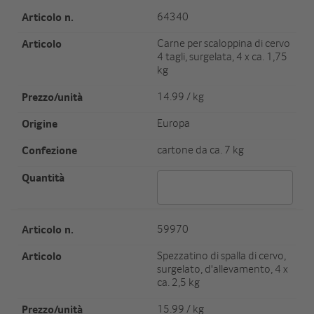
Artikel Nr.
64340
Artikel
Carne per scaloppina di cervo
4 tagli, surgelata, 4 x ca. 1,75
kg
Preis/Einheit
14.99 / kg
Herkunft
Europa
Verpackungseinheit/Gewicht
cartone da ca. 7 kg
Menge 64340
Artikel Nr.
59970
Artikel
Spezzatino di spalla di cervo,
surgelato, d'allevamento, 4 x
ca. 2,5 kg
Preis/Einheit
15.99 / kg