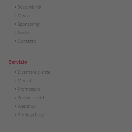
Unternehmen
Sostenibilità
Media
Sponsoring
Gusto
Contatto
Servizio
Diventare cliente
Footer
Mercati
Services
Promozioni
Portale clienti
Webshop
Prodega Easy