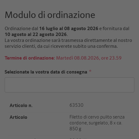
Modulo di ordinazione
Ordinazione dal
16 luglio al 08 agosto 2026
e fornitura dal
10 agosto al 22 agosto 2026
.
La vostra ordinazione sarà trasmessa direttamente al nostro
servizio clienti, da cui riceverete subito una conferma.
Termine di ordinazione:
Martedì 08.08.2026, ore 23.59
Selezionate la vostra data di consegna
wild_vorverkauf_bgh Table (not editable)
Artikel Nr.
63530
Artikel
Filetto di cervo pulito senza
cordone, surgelato, 8 x ca.
850 g