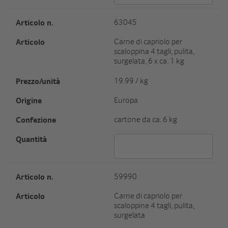
Artikel Nr.
63045
Artikel
Carne di capriolo per
scaloppina 4 tagli, pulita,
surgelata, 6 x ca. 1 kg
Preis/Einheit
19.99 / kg
Herkunft
Europa
Verpackungseinheit/Gewicht
cartone da ca. 6 kg
Menge 63045
Artikel Nr.
59990
Artikel
Carne di capriolo per
scaloppine 4 tagli, pulita,
surgelata