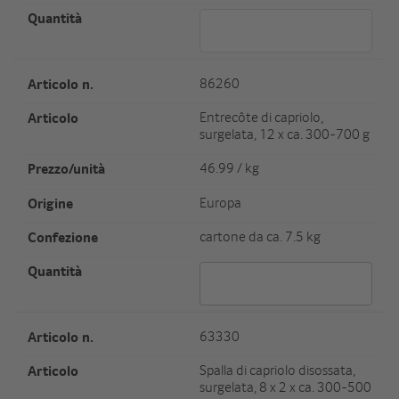
Menge 75850
Artikel Nr.
86260
Artikel
Entrecôte di capriolo,
surgelata, 12 x ca. 300-700 g
Preis/Einheit
46.99 / kg
Herkunft
Europa
Verpackungseinheit/Gewicht
cartone da ca. 7.5 kg
Menge 86260
Artikel Nr.
63330
Artikel
Spalla di capriolo disossata,
surgelata, 8 x 2 x ca. 300-500