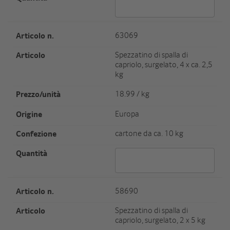
Artikel Nr.
63069
Artikel
Spezzatino di spalla di
capriolo, surgelato, 4 x ca. 2,5
kg
Preis/Einheit
18.99 / kg
Herkunft
Europa
Verpackungseinheit/Gewicht
cartone da ca. 10 kg
Menge 63069
Artikel Nr.
58690
Artikel
Spezzatino di spalla di
capriolo, surgelato, 2 x 5 kg