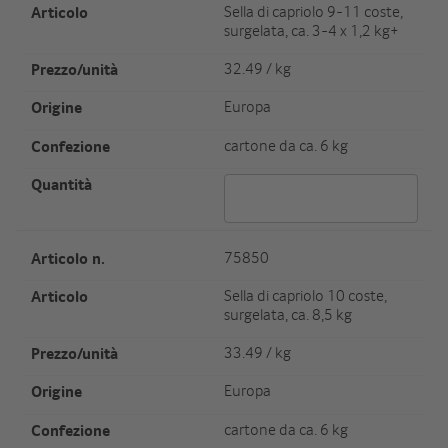
Artikel
Sella di capriolo 9-11 coste,
surgelata, ca. 3-4 x 1,2 kg+
Preis/Einheit
32.49 / kg
Herkunft
Europa
Verpackungseinheit/Gewicht
cartone da ca. 6 kg
Menge 63036
Artikel Nr.
75850
Artikel
Sella di capriolo 10 coste,
surgelata, ca. 8,5 kg
Preis/Einheit
33.49 / kg
Herkunft
Europa
Verpackungseinheit/Gewicht
cartone da ca. 6 kg