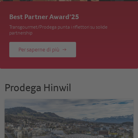
Best Partner Award’25
Transgourmet/Prodega punta i riflettori su solide
partnership
Per saperne di più
Prodega Hinwil