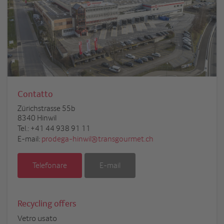
Contatto
Zürichstrasse 55b
8340 Hinwil
Tel.:
+41 44 938 91 11
E-mail:
prodega-hinwil@transgourmet.ch
Telefonare
E-mail
Recycling offers
Vetro usato