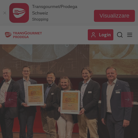
Transgourmet/Prodega
Schweiz
Visualizzare
Shopping
Salta
Login
al
contenuto
principale