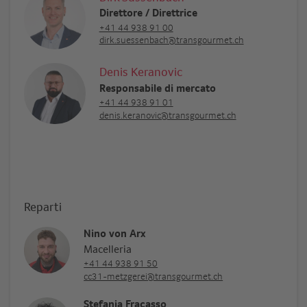
Direttore / Direttrice
+41 44 938 91 00
dirk.suessenbach@transgourmet.ch
Denis Keranovic
Responsabile di mercato
+41 44 938 91 01
denis.keranovic@transgourmet.ch
Reparti
Nino von Arx
Macelleria
+41 44 938 91 50
cc31-metzgerei@transgourmet.ch
Stefania Fracasso