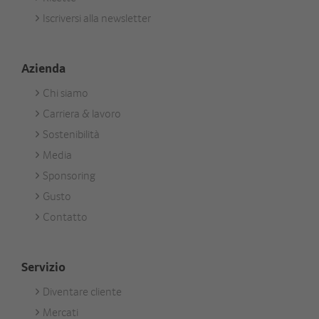
Aktuell
Iscriversi alla newsletter
Azienda
Chi siamo
Footer
Carriera & lavoro
Unternehmen
Sostenibilità
Media
Sponsoring
Gusto
Contatto
Servizio
Diventare cliente
Footer
Mercati