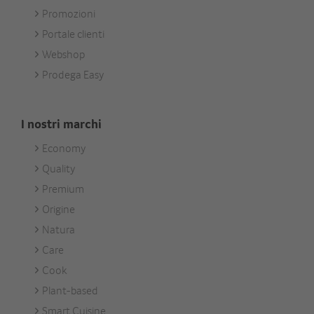
Services
Promozioni
Portale clienti
Webshop
Prodega Easy
I nostri marchi
Economy
Footer
Quality
Unsere
Premium
Marken
Origine
Natura
Care
Cook
Plant-based
Smart Cuisine