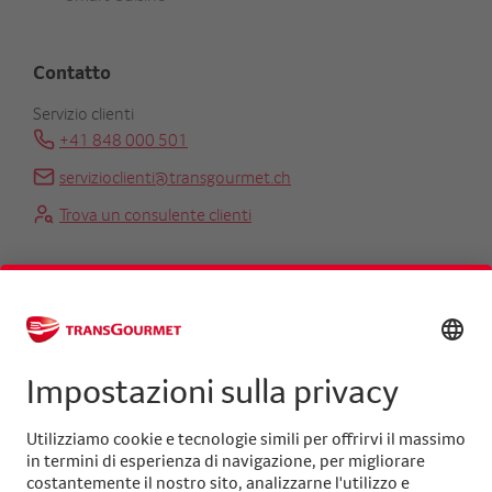
Contatto
Servizio clienti
+41 848 000 501
servizioclienti@transgourmet.ch
Trova un consulente clienti
Centrale
+41 31 858 48 48
info@transgourmet.ch
Select
your
language
Seguiteci su