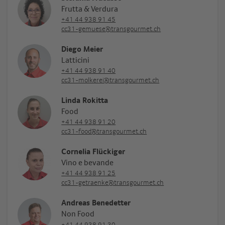
Frutta & Verdura
+41 44 938 91 45
cc31-gemuese@transgourmet.ch
Diego Meier
Latticini
+41 44 938 91 40
cc31-molkerei@transgourmet.ch
Linda Rokitta
Food
+41 44 938 91 20
cc31-food@transgourmet.ch
Cornelia Flückiger
Vino e bevande
+41 44 938 91 25
cc31-getraenke@transgourmet.ch
Andreas Benedetter
Non Food
+41 44 938 91 30