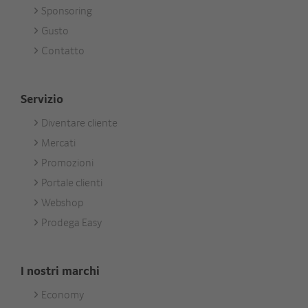
Sponsoring
Gusto
Contatto
Servizio
Diventare cliente
Footer
Mercati
Services
Promozioni
Portale clienti
Webshop
Prodega Easy
I nostri marchi
Economy
Footer