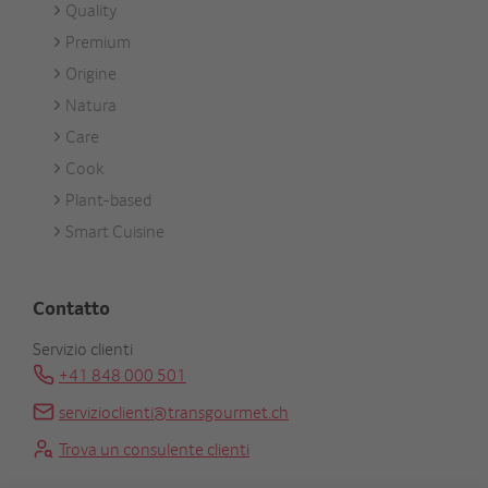
Quality
Unsere
Premium
Marken
Origine
Natura
Care
Cook
Plant-based
Smart Cuisine
Contatto
Servizio clienti
+41 848 000 501
servizioclienti@transgourmet.ch
Trova un consulente clienti