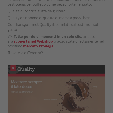
pasticceria, per buffet o come pezzo forte nel piatto.
Qualità autentica, tutta da gustare!
Quality è sinonimo di qualità di marca a prezzi bassi.
Con Transgourmet Quality risparmiate sui costi, non sul
gusto.
👉
Tutto per dolci momenti in un solo clic:
andate
alla
scoperta nel Webshop
o acquistate direttamente nel
prossimo
mercato Prodega
!
Trovate la differenza?