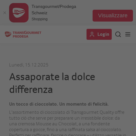
Transgourmet/Prodega
Schweiz
Visualizzare
Shopping
Salta
Login
al
contenuto
principale
Lunedì, 15.12.2025
Assaporate la dolce
differenza
Un tocco di cioccolato. Un momento di felicità.
L'assortimento di cioccolato di Transgourmet Quality offre
tutto ciò che serve per preparare un irresistibile dolce: da
una cremosa Mousse au Chocolat, a una fondente
copertura a gocce, fino a una raffinata salsa al cioccolato.
Perfetti per raffinare, farcire o decorare – utilizzo versatile in