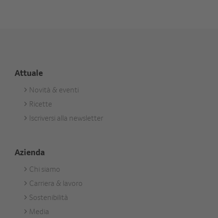
Attuale
Novità & eventi
Footer
Ricette
Aktuell
Iscriversi alla newsletter
Azienda
Chi siamo
Footer
Carriera & lavoro
Unternehmen
Sostenibilità
Media