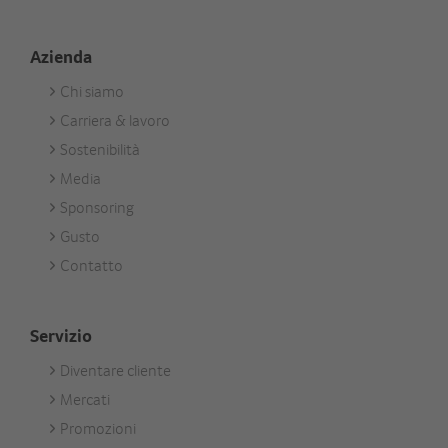
Azienda
Chi siamo
Footer
Carriera & lavoro
Unternehmen
Sostenibilità
Media
Sponsoring
Gusto
Contatto
Servizio
Diventare cliente
Footer
Mercati
Services
Promozioni