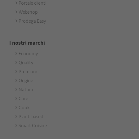
Portale clienti
Webshop
Prodega Easy
I nostri marchi
Economy
Footer
Quality
Unsere
Premium
Marken
Origine
Natura
Care
Cook
Plant-based
Smart Cuisine