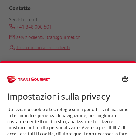
Contatto
Servizio clienti
+41 848 000 501
servizioclienti@transgourmet.ch
Trova un consulente clienti
Centrale
+41 31 858 48 48
info@transgourmet.ch
Select
your
language
Seguiteci su