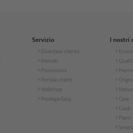
Servizio
I nostri
Footer
Diventare cliente
Foote
Econ
o
Mercati
Quali
men
Services
Unse
Promozioni
Prem
Mark
Portale clienti
Origi
Webshop
Natur
Prodega Easy
Care
Cook
Plant
Smart