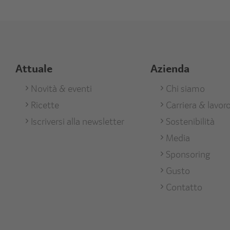
Attuale
Azienda
Footer
Novità & eventi
Footer
Chi siamo
Ricette
Carriera & lavor
Aktuell
Unterneh
Iscriversi alla newsletter
Sostenibilità
Media
Sponsoring
Gusto
Contatto