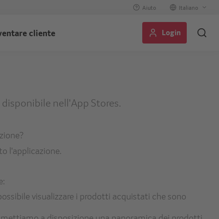
Aiuto
Select
your
Login
ventare cliente
language
isponibile nell'App Stores.
azione?
to l'applicazione.
e:
ssibile visualizzare i prodotti acquistati che sono
vi mettiamo a disposizione una panoramica dei prodotti