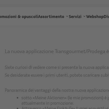
Salta
al
ransgourmet
contenuto
omozioni & opuscoli
Assortimento
Servizi
Webshop
Di
principale
auptnavigation
La nuova applicazione Transgourmet/Prodega è d
Siete curiosi di vedere come si presenta la nuova applic
Se desiderate essere i primi utenti, potete scaricare subi
Panoramica dei vantaggi della nostra nuova applicazion
sotto «Meine Aktionen» (le mie promozioni) è po
attualmente in promozione.
Attraverso «Meine Einkäufe» (i miei acquisti) 