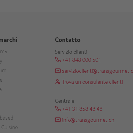
 marchi
Contatto
r
omy
Servizio clienti
+41 848 000 501
ty
re
ium
servizioclienti@transgourmet.
en
ne
Trova un consulente clienti
a
Centrale
+41 31 858 48 48
-based
info@transgourmet.ch
 Cuisine