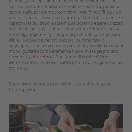
persi né gusto, né colore né tantomeno le vitamine. Con il
succo di verdure come carote, sedano, sedano a gambo o
carote gialle, per esempio completo il mio fondo. Tuttavia è
possibile variare: più succo di carote, più il fondo sarà dolce. I
rispettivi residui dopo la spremitura possono essere utilizzati
addirittura per un'ulteriore elaborazione di brodo in pasta.
Basta aggiungere le tipiche spezie per brodo come ginepro,
alloro, levistico e pimento, passare in un mortaio e
aggiungere. Con una centrifuga è anche possibile creare dei
mondi gustativi completamente nuovi. Avete già provato
un
sorbetto di acetosa
? Con fondo di levistico? Due
elementi della mia idea di ricetta per un dolce vigoroso o un
pre-dolce.
Buon divertimento a tutti voi! Un saluto di vero gusto,
Christoph Pop