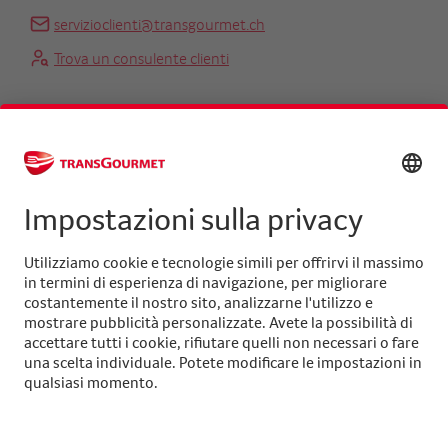
servizioclienti@transgourmet.ch
Trova un consulente clienti
Centrale
+41 31 858 48 48
info@transgourmet.ch
Select
your
language
Seguiteci su