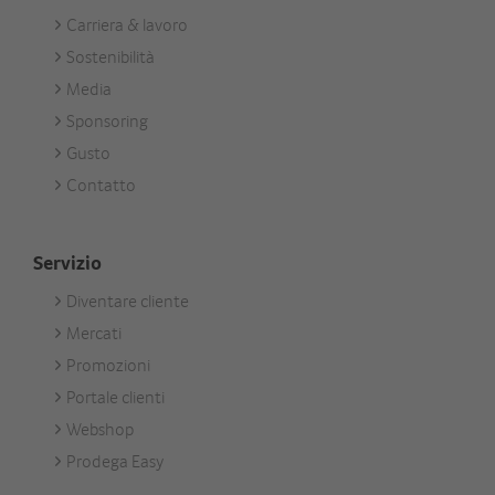
Footer
Carriera & lavoro
Unternehmen
Sostenibilità
Media
Sponsoring
Gusto
Contatto
Servizio
Diventare cliente
Footer
Mercati
Services
Promozioni
Portale clienti
Webshop
Prodega Easy