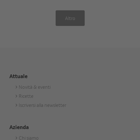
Altro
Attuale
Novità & eventi
Footer
Ricette
Aktuell
Iscriversi alla newsletter
Azienda
Chi siamo