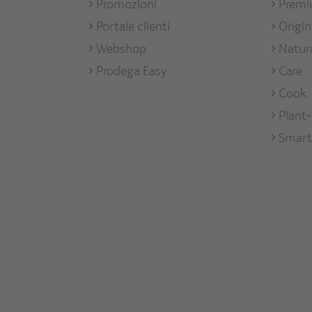
Promozioni
Prem
Mark
Portale clienti
Origi
Webshop
Natur
Prodega Easy
Care
Cook
Plant
Smart