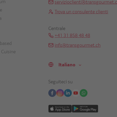
ium
servizioclienti@transgourmet.
en
ne
Trova un consulente clienti
a
Centrale
+41 31 858 48 48
-based
info@transgourmet.ch
 Cuisine
Select
your
language
Seguiteci su