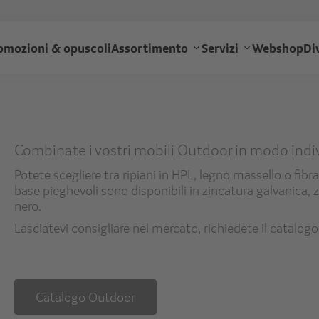
Salta
al
ransgourmet
contenuto
omozioni & opuscoli
Assortimento
Servizi
Webshop
Di
principale
auptnavigation
Combinate i vostri mobili Outdoor in modo indi
Potete scegliere tra ripiani in HPL, legno massello o fibra 
base pieghevoli sono disponibili in zincatura galvanica,
nero.
Lasciatevi consigliare nel mercato, richiedete il catalo
Catalogo Outdoor