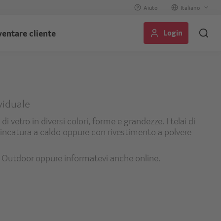
Aiuto
Select
your
Login
ventare cliente
language
viduale
di vetro in diversi colori, forme e grandezze. I telai di
 zincatura a caldo oppure con rivestimento a polvere
go Outdoor oppure informatevi anche online.