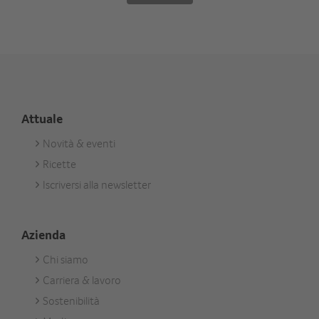
Attuale
Novità & eventi
Footer
Ricette
Aktuell
Iscriversi alla newsletter
Azienda
Chi siamo
Footer
Carriera & lavoro
Unternehmen
Sostenibilità