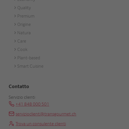
Footer
Quality
Unsere
Premium
Marken
Origine
Natura
Care
Cook
Plant-based
Smart Cuisine
Contatto
Servizio clienti
+41 848 000 501
servizioclienti@transgourmet.ch
Trova un consulente clienti