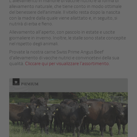
L'allevamento in mandrie di vacche nutrici è la forma di
allevamento naturale, che tiene conto in modo ottimale
del benessere dell'animale. Il vitello resta dopo la nascita
con la madre dalla quale viene allattato e, in seguito, si
nutrirà di erba e fieno.
Allevamento all’aperto, con pascolo in estate e uscite
giornaliere in inverno. Inoltre, le stalle sono state concepite
nel rispetto degli animali.
Provate la nostra carne Swiss Prime Angus Beef
d'allevamento di vacche nutrici e convincetevi della sua
qualità.
Cliccare qui per visualizzare l’assortimento.