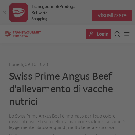
Transgourmet/Prodega
Schweiz
Visualizzare
Shopping
Salta
Login
al
contenuto
principale
Lunedì, 09.10.2023
Swiss Prime Angus Beef
d'allevamento di vacche
nutrici
Lo Swiss Prime Angus Beef è rinomato per il suo colore
rosso intenso e la sua delicata marmorizzazione. La carne è
leggermente fibrosa e, quindi, molto tenera e succosa.