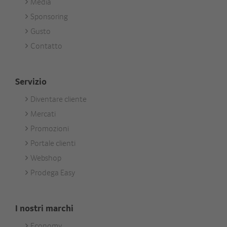
Media
Sponsoring
Gusto
Contatto
Servizio
Diventare cliente
Footer
Mercati
Services
Promozioni
Portale clienti
Webshop
Prodega Easy
I nostri marchi
Economy