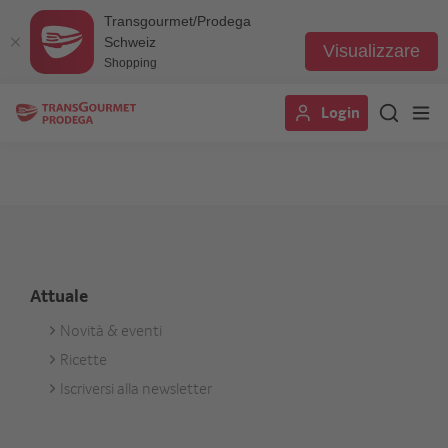
Transgourmet/Prodega
Schweiz
Visualizzare
Shopping
Salta
Login
al
contenuto
principale
Attuale
Novità & eventi
Footer
Ricette
Aktuell
Iscriversi alla newsletter