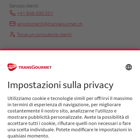
Servizio clienti
+41 848 000 501
servizioclienti@transgourmet.ch
Trova un consulente clienti
Centrale
+41 31 858 48 48
info@transgourmet.ch
Select
your
language
Seguiteci su