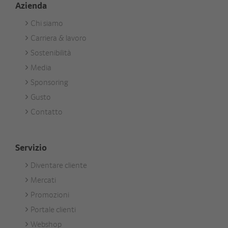
Azienda
Chi siamo
Footer
Carriera & lavoro
Unternehmen
Sostenibilità
Media
Sponsoring
Gusto
Contatto
Servizio
Diventare cliente
Footer
Mercati
Services
Promozioni
Portale clienti
Webshop