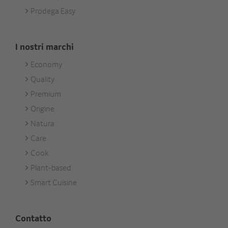
Prodega Easy
I nostri marchi
Economy
Footer
Quality
Unsere
Premium
Marken
Origine
Natura
Care
Cook
Plant-based
Smart Cuisine
Contatto