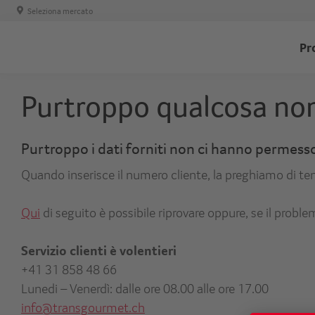
Seleziona mercato
T
Pr
-
H
Purtroppo qualcosa non
Purtroppo i dati forniti non ci hanno permesso
Quando inserisce il numero cliente, la preghiamo di ten
Qui
di seguito è possibile riprovare oppure, se il proble
Servizio clienti è volentieri
+41 31 858 48 66
Lunedi – Venerdì: dalle ore 08.00 alle ore 17.00
info@transgourmet.ch