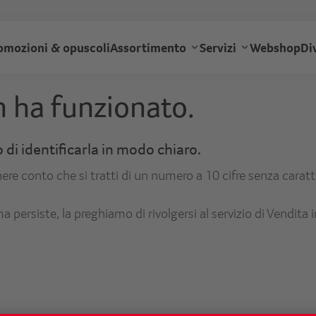
Salta
al
ransgourmet
contenuto
omozioni & opuscoli
Assortimento
Servizi
Webshop
Di
principale
auptnavigation
 ha funzionato.
 di identificarla in modo chiaro.
ere conto che si tratti di un numero a 10 cifre senza carat
ma persiste, la preghiamo di rivolgersi al servizio di Vendit