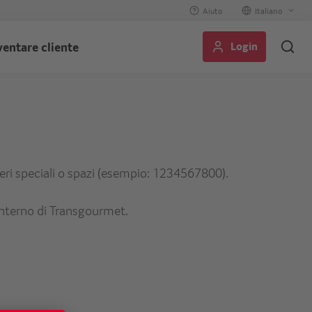
Aiuto
Select
your
Login
ventare cliente
language
teri speciali o spazi (esempio: 1234567800).
a interno di Transgourmet.