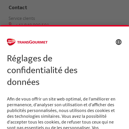
Contact
Service clients
+41 848 000 501
serviceclients@transgourmet.ch
Trouver un conseiller clientèle
Centrale
+41 31 858 48 48
info@transgourmet.ch
Select
your
language
Suivez-nous sur