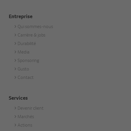
Entreprise
Qui sommes-nous
Footer
Carrière & jobs
Unternehmen
Durabilité
Media
Sponsoring
Gusto
Contact
Services
Devenir client
Footer
Marchés
Services
Actions