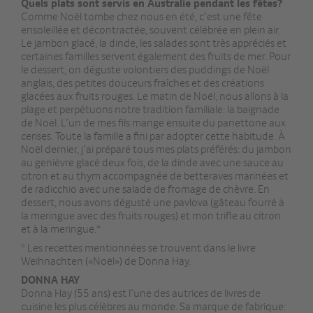
Quels plats sont servis en Australie pendant les fêtes?
Comme Noël tombe chez nous en été, c’est une fête
ensoleillée et décontractée, souvent célébrée en plein air.
Le jambon glacé, la dinde, les salades sont très appréciés et
certaines familles servent également des fruits de mer. Pour
le dessert, on déguste volontiers des puddings de Noël
anglais, des petites douceurs fraîches et des créations
glacées aux fruits rouges. Le matin de Noël, nous allons à la
plage et perpétuons notre tradition familiale: la baignade
de Noël. L’un de mes fils mange ensuite du panettone aux
cerises. Toute la famille a fini par adopter cette habitude. À
Noël dernier, j’ai préparé tous mes plats préférés: du jambon
au genièvre glacé deux fois, de la dinde avec une sauce au
citron et au thym accompagnée de betteraves marinées et
de radicchio avec une salade de fromage de chèvre. En
dessert, nous avons dégusté une pavlova (gâteau fourré à
la meringue avec des fruits rouges) et mon trifle au citron
et à la meringue.*
* Les recettes mentionnées se trouvent dans le livre
Weihnachten («Noël») de Donna Hay.
DONNA HAY
Donna Hay (55 ans) est l’une des autrices de livres de
cuisine les plus célèbres au monde. Sa marque de fabrique: