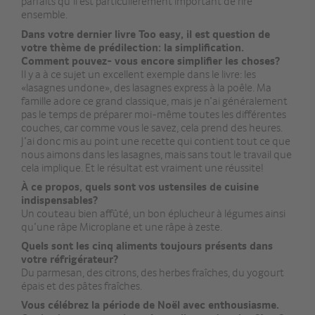
parfaits qu’il est particulièrement important de rire
ensemble.
Dans votre dernier livre Too easy, il est question de
votre thème de prédilection: la simplification.
Comment pouvez- vous encore simplifier les choses?
Il y a à ce sujet un excellent exemple dans le livre: les
«lasagnes undone», des lasagnes express à la poêle. Ma
famille adore ce grand classique, mais je n’ai généralement
pas le temps de préparer moi-même toutes les différentes
couches, car comme vous le savez, cela prend des heures.
J’ai donc mis au point une recette qui contient tout ce que
nous aimons dans les lasagnes, mais sans tout le travail que
cela implique. Et le résultat est vraiment une réussite!
À ce propos, quels sont vos ustensiles de cuisine
indispensables?
Un couteau bien affûté, un bon éplucheur à légumes ainsi
qu’une râpe Microplane et une râpe à zeste.
Quels sont les cinq aliments toujours présents dans
votre réfrigérateur?
Du parmesan, des citrons, des herbes fraîches, du yogourt
épais et des pâtes fraîches.
Vous célébrez la période de Noël avec enthousiasme.