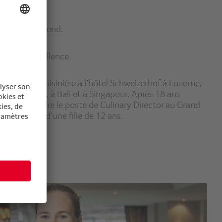
, cela me détend.
tant par excellence.
ssage de cuisinière à l’hôtel Schweizerhof à Lucerne,
n, au Mexique, à Bali et à Singapour. Après 18 ans
24 pour prendre le poste de Culinary Director au Grand
e et mère d’une fille de 12 ans.