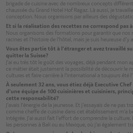
brigade de cuisine avec de nombreux concepts différent
chaussée du Grand Hotel Hof Ragaz. Là aussi, je travaille a
conception. Nous organisons par ailleurs des dégustation
Et si la réalisation des recettes ne correspond pas 
Nous organisons des formations pour garantir que nos st
racines et l’histoire de l’hôtel, mais je suis heureuse d’
Vous êtes partie tôt à l’étranger et avez travaillé 
quitter la Suisse?
J’ai eu très tôt le goût des voyages, déjà pendant mon 
ce métier était justement la possibilité de découvrir le 
cultures et faire carrière à l’international a toujours été 
À seulement 32 ans, vous étiez déjà Executive Chef d
d’une équipe de 100 cuisinières et cuisiniers, pri
cette responsabilité?
J’avais l’énergie de la jeunesse. Et j’essayais de ne pa
comme cheffe de cuisine dans cet établissement m’a beau
intégrée. J’ai aussi fait l’effort de comprendre la cultur
les personnes à Bali ou au Mexique, où j’ai également tra