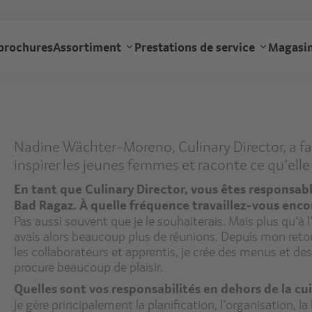
Aller
au
gourmet
contenu
brochures
Assortiment
Prestations de service
Magasin
principal
navigation
Nadine Wächter-Moreno, Culinary Director, a fait 
inspirer les jeunes femmes et raconte ce qu’elle 
En tant que Culinary Director, vous êtes responsabl
Bad Ragaz. À quelle fréquence travaillez-vous enc
Pas aussi souvent que je le souhaiterais. Mais plus qu’à l
avais alors beaucoup plus de réunions. Depuis mon retou
les collaborateurs et apprentis, je crée des menus et des
procure beaucoup de plaisir.
Quelles sont vos responsabilités en dehors de la cu
Je gère principalement la planification, l’organisation, l