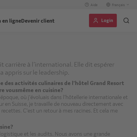
Aide
Select
your
Login
 en ligne
Devenir client
language
carrière à l’international. Elle dit espérer
a appris sur le leadership.
e des activités culinaires de l’hôtel Grand Resort
ore vousmême en cuisine?
’époque, où j’évoluais dans l’hôtellerie internationale et
r en Suisse, je travaille de nouveau directement avec
 recettes. C’est un retour à mes racines. Et cela me
isine?
a logistique et les audits. Nous avons une grande