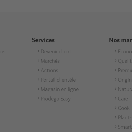
Services
Nos ma
us
Footer
Devenir client
Foote
Econ
Marchés
Quali
men
Services
Unse
Actions
Prem
Mark
Portail clientèle
Origi
Magasin en ligne
Natur
Prodega Easy
Care
Cook
Plant
Smart