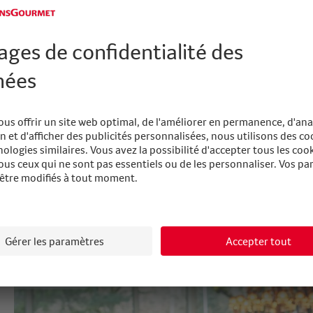
reconnaissante.
Cuisinez-vous encore à la maison?
Oh oui, très souvent même. J’aime cuisiner avec ma fille
Et quel est le plat préféré de votre famille?
Toutes les variantes de currys. C’est notre plat réconfor
UNE GRANDE CHEFFE
Nadine Wächter-Moreno (46 ans) a effectué son apprenti
avant de travailler en Australie, aux États-Unis, au Japo
passés à l’étranger, elle est revenue en Suisse début 20
Resort Bad Ragaz (SG). Nadine Wächter-Moreno est marié
Texte: Rico Steinemann
Photo: Jürg Waldmeier