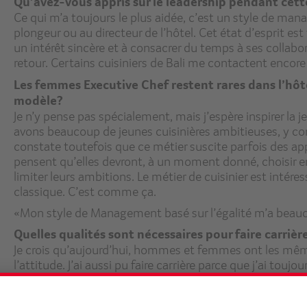
Qu’avez-vous appris sur le leadership pendant cett
Ce qui m’a toujours le plus aidée, c’est un style de mana
plongeur ou au directeur de l’hôtel. Cet état d’esprit es
un intérêt sincère et à consacrer du temps à ses collab
retour. Certains cuisiniers de Bali me contactent encor
Les femmes Executive Chef restent rares dans l’hô
modèle?
Je n’y pense pas spécialement, mais j’espère inspirer la
avons beaucoup de jeunes cuisinières ambitieuses, y comp
constate toutefois que ce métier suscite parfois des ap
pensent qu’elles devront, à un moment donné, choisir entr
limiter leurs ambitions. Le métier de cuisinier est intére
classique. C’est comme ça.
«Mon style de Management basé sur l’égalité m’a beau
Quelles qualités sont nécessaires pour faire carrièr
Je crois qu’aujourd’hui, hommes et femmes ont les mêm
l’attitude. J’ai aussi pu faire carrière parce que j’ai touj
accompagnée lors de mes affectations à l’étranger. Et
toujours soutenue. Sans lui, je n’aurais sans doute pas e