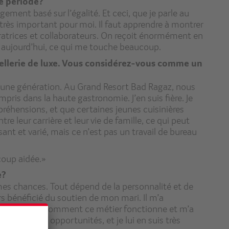
e période?
gement basé sur l’égalité. Et ceci, que je parle au
t très important pour moi. Il faut apprendre à montrer
oratrices et collaborateurs. On reçoit énormément en
e aujourd’hui, ce qui me touche beaucoup.
tellerie de luxe. Vous considérez-vous comme un
 jeune génération. Au Grand Resort Bad Ragaz, nous
ris dans la haute gastronomie. J’en suis fière. Je
préhensions, et que certaines jeunes cuisinières
e leur carrière et leur vie de famille, ce qui peut
ssant et varié, mais ce n’est pas un travail de bureau
coup aidée.»
e?
es chances. Tout dépend de la personnalité et de
ours bénéficié du soutien de mon mari. Il m’a
 il comprend comment ce métier fonctionne et m’a
u les mêmes opportunités, et je lui en suis très