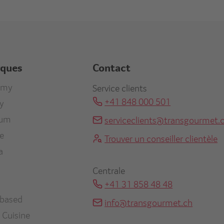
rques
Contact
r
omy
Service clients
+41 848 000 501
ty
re
ium
serviceclients@transgourmet.
en
ne
Trouver un conseiller clientèle
a
Centrale
+41 31 858 48 48
-based
info@transgourmet.ch
 Cuisine