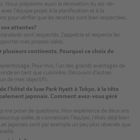
s. Nous préparons aussi la rénovation du rez-de-
vec l’équipe projet à la planification et à la
s pour vérifier que les recettes sont bien respectées.
à vos attentes?
andards sont respectés. J’apprécie et respecte les
y apporter mes propres idées.
sur plusieurs continents. Pourquoi ce choix de
apprentissage. Pour moi, l’un des grands avantages de
monde en tant que cuisinière. Découvrir d’autres
l’un de mes objectifs.
e l’hôtel de luxe Park Hyatt à Tokyo, à la tête
ncipalement japonais. Comment avez-vous géré
s trop me poser de questions. Mon expérience de deux ans
coup aidée. Je connaissais l’équipe, j’étais déjà bien
e. Les Japonais sont par exemple un peu plus réservés que
vaillé.