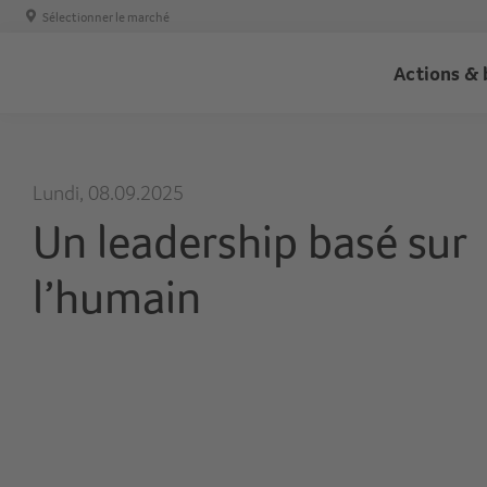
Sélectionner le marché
Trans
Actions & 
-
Haupt
Lundi, 08.09.2025
Un leadership basé sur
l’humain