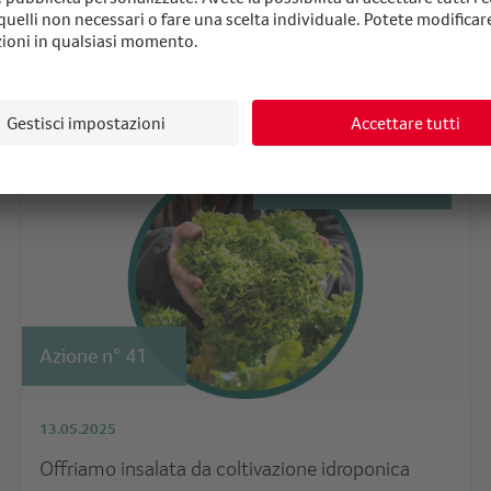
Assortimento sostenibile
Azione n° 41
13.05.2025
Offriamo insalata da coltivazione idroponica