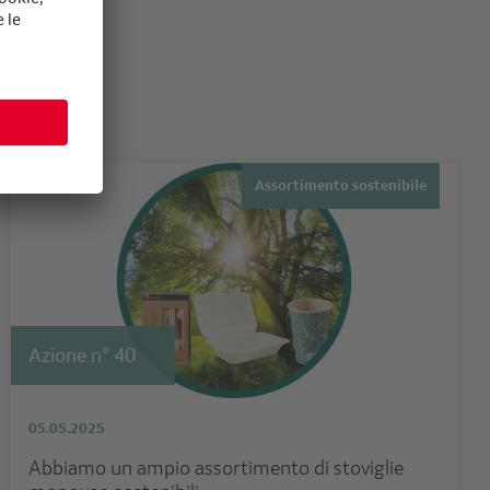
Assortimento sostenibile
Azione n° 40
05.05.2025
Abbiamo un ampio assortimento di stoviglie