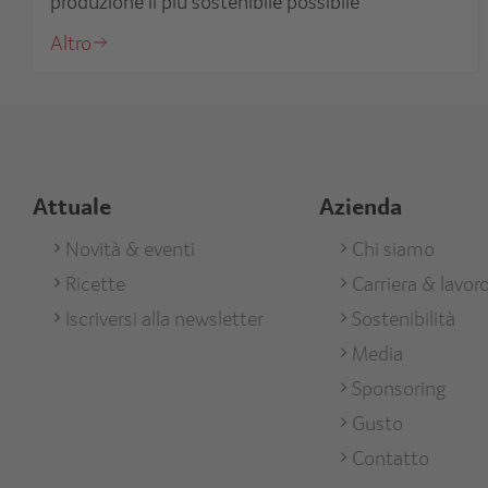
produzione il più sostenibile possibile
Altro
Attuale
Azienda
Footer
Novità & eventi
Footer
Chi siamo
Ricette
Carriera & lavor
Aktuell
Unterneh
Iscriversi alla newsletter
Sostenibilità
Media
Sponsoring
Gusto
Contatto