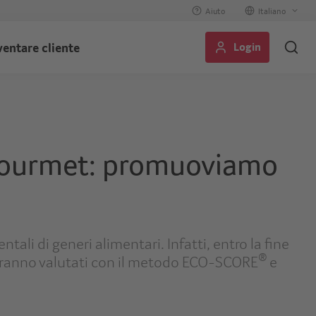
Aiuto
Select
your
Login
ventare cliente
language
ourmet: promuoviamo
li di generi alimentari. Infatti, entro la fine
®
 saranno valutati con il metodo ECO-SCORE
e