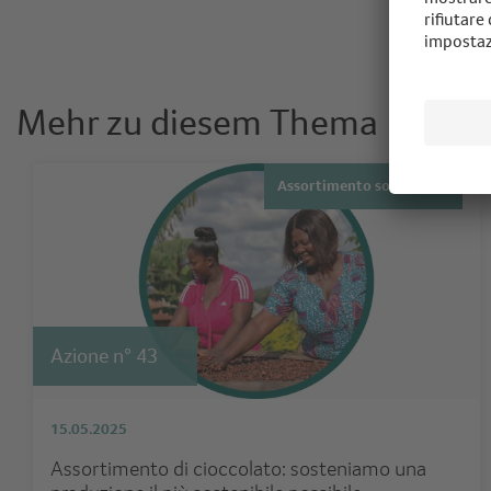
Mehr zu diesem Thema
Assortimento sostenibile
Azione n° 43
15.05.2025
Assortimento di cioccolato: sosteniamo una