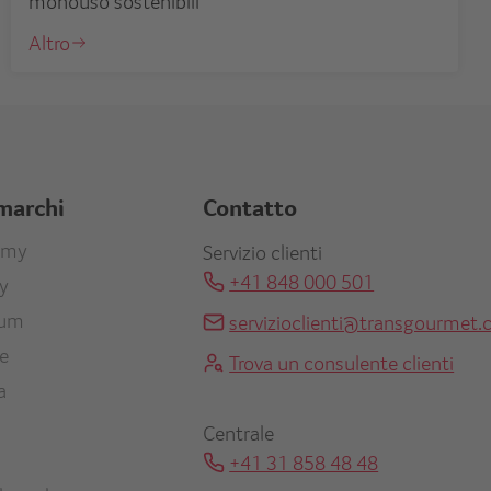
monouso sostenibili
Altro
 marchi
Contatto
r
omy
Servizio clienti
+41 848 000 501
ty
re
ium
servizioclienti@transgourmet.
en
ne
Trova un consulente clienti
a
Centrale
+41 31 858 48 48