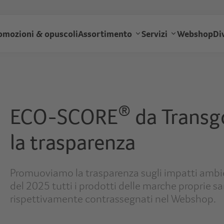
Salta
al
ransgourmet
contenuto
omozioni & opuscoli
Assortimento
Servizi
Webshop
Di
principale
auptnavigation
®
ECO-SCORE
da Transg
la trasparenza
Promuoviamo la trasparenza sugli impatti ambienta
del 2025 tutti i prodotti delle marche proprie
rispettivamente contrassegnati nel Webshop.