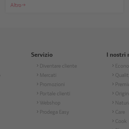
Altro
Servizio
I nostri
Footer
Diventare cliente
Foote
Econ
o
Mercati
Quali
men
Services
Unse
Promozioni
Prem
Mark
Portale clienti
Origi
Webshop
Natur
Prodega Easy
Care
Cook