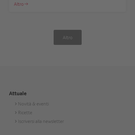
Altro
Altro
Attuale
Novità & eventi
Footer
Ricette
Aktuell
Iscriversi alla newsletter