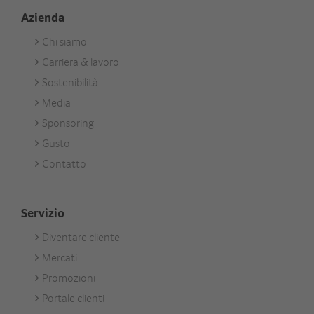
Azienda
Chi siamo
Footer
Carriera & lavoro
Unternehmen
Sostenibilità
Media
Sponsoring
Gusto
Contatto
Servizio
Diventare cliente
Footer
Mercati
Services
Promozioni
Portale clienti