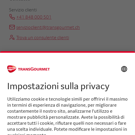
Servizio clienti
+41 848 000 501
servizioclienti@transgourmet.ch
Trova un consulente clienti
Centrale
+41 31 858 48 48
info@transgourmet.ch
Select
your
language
Seguiteci su