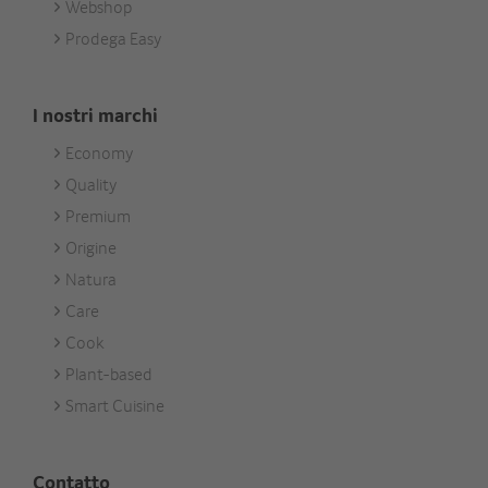
Webshop
Prodega Easy
I nostri marchi
Economy
Footer
Quality
Unsere
Premium
Marken
Origine
Natura
Care
Cook
Plant-based
Smart Cuisine
Contatto