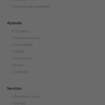
Aktuell
Iscriversi alla newsletter
Azienda
Chi siamo
Footer
Carriera & lavoro
Unternehmen
Sostenibilità
Media
Sponsoring
Gusto
Contatto
Servizio
Diventare cliente
Footer
Mercati