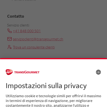
Contatto
Servizio clienti
+41 848 000 501
servizioclienti@transgourmet.ch
Trova un consulente clienti
Centrale
+41 31 858 48 48
info@transgourmet.ch
Select
your
language
Seguiteci su