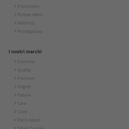
Services
Promozioni
Portale clienti
Webshop
Prodega Easy
I nostri marchi
Economy
Footer
Quality
Unsere
Premium
Marken
Origine
Natura
Care
Cook
Plant-based
Smart Cuisine