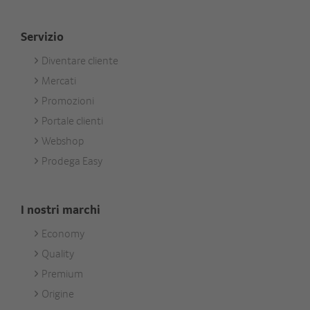
Servizio
Diventare cliente
Footer
Mercati
Services
Promozioni
Portale clienti
Webshop
Prodega Easy
I nostri marchi
Economy
Footer
Quality
Unsere
Premium
Marken
Origine