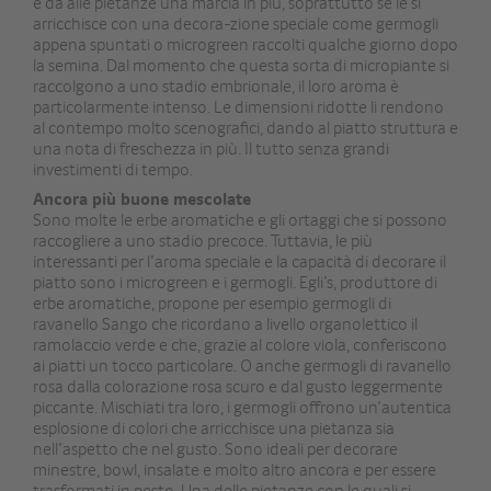
e dà alle pietanze una marcia in più, soprattutto se le si
arricchisce con una decora-zione speciale come germogli
appena spuntati o microgreen raccolti qualche giorno dopo
la semina. Dal momento che questa sorta di micropiante si
raccolgono a uno stadio embrionale, il loro aroma è
particolarmente intenso. Le dimensioni ridotte li rendono
al contempo molto scenografici, dando al piatto struttura e
una nota di freschezza in più. Il tutto senza grandi
investimenti di tempo.
Ancora più buone mescolate
Sono molte le erbe aromatiche e gli ortaggi che si possono
raccogliere a uno stadio precoce. Tuttavia, le più
interessanti per l’aroma speciale e la capacità di decorare il
piatto sono i microgreen e i germogli. Egli’s, produttore di
erbe aromatiche, propone per esempio germogli di
ravanello Sango che ricordano a livello organolettico il
ramolaccio verde e che, grazie al colore viola, conferiscono
ai piatti un tocco particolare. O anche germogli di ravanello
rosa dalla colorazione rosa scuro e dal gusto leggermente
piccante. Mischiati tra loro, i germogli offrono un’autentica
esplosione di colori che arricchisce una pietanza sia
nell’aspetto che nel gusto. Sono ideali per decorare
minestre, bowl, insalate e molto altro ancora e per essere
trasformati in pesto. Una delle pietanze con le quali si