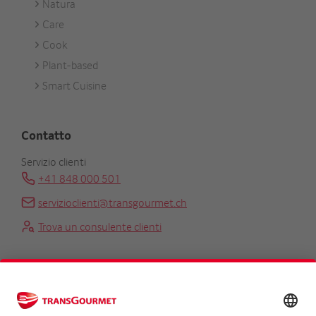
Natura
Care
Cook
Plant-based
Smart Cuisine
Contatto
Servizio clienti
+41 848 000 501
servizioclienti@transgourmet.ch
Trova un consulente clienti
Centrale
+41 31 858 48 48
info@transgourmet.ch