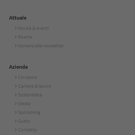
Attuale
Novità & eventi
Footer
Ricette
Aktuell
Iscriversi alla newsletter
Azienda
Chi siamo
Footer
Carriera & lavoro
Unternehmen
Sostenibilità
Media
Sponsoring
Gusto
Contatto