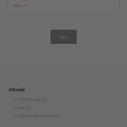
Altro
Altro
Attuale
Novità & eventi
Footer
Ricette
Aktuell
Iscriversi alla newsletter