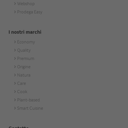
Webshop
Prodega Easy
I nostri marchi
Economy
Footer
Quality
Unsere
Premium
Marken
Origine
Natura
Care
Cook
Plant-based
Smart Cuisine