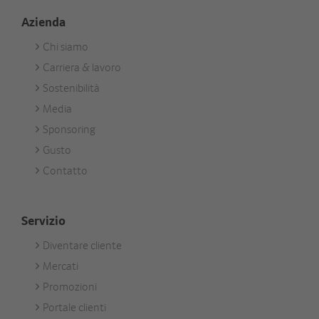
Azienda
Chi siamo
Footer
Carriera & lavoro
Unternehmen
Sostenibilità
Media
Sponsoring
Gusto
Contatto
Servizio
Diventare cliente
Footer
Mercati
Services
Promozioni
Portale clienti