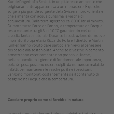
Kundelfingerhof a Schlatt, in un pittoresco ambiente che
originariamente apparteneva a un monastero. È qui che
sorge la più grande sorgente della Svizzera nord-orientale
che alimenta con acqua purissima le vasche di
acquacoltura. Dalla terra sgorgano ca. 6000 litri al minuto.
Durante tutto l’arco dell’anno, la temperatura dell’acqua
resta costante tra gli 8 e i 10 °C garantendo così una
crescita lenta e naturale. Durante la costruzione del nuovo
impianto, il proprietario Riccardo Polla e il direttore Martin
Junker, hanno voluto dare particolare rilievo al benessere
dei pesci e alla sostenibilità. Anche se le vasche in cemento
armato sono esteticamente non proprio idilliache,
nell’acquacoltura l’igiene è di fondamentale importanza,
poiché i pesci possono essere colpiti da numerose malattie.
Infatti, per mantenere le vasche pulite e i pesci sani,
vengono monitorati costantemente sia il contenuto di
ossigeno nell’acqua che la temperatura.
Cacciare proprio come si farebbe in natura
In questa zona si allevano i salmerini alpini, le trote iridee e