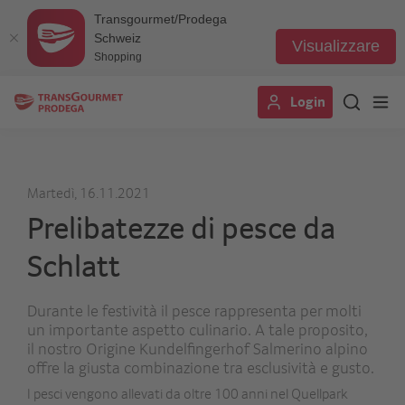
Transgourmet/Prodega
Schweiz
Visualizzare
Shopping
Salta
Login
al
contenuto
principale
Martedì, 16.11.2021
Prelibatezze di pesce da
Schlatt
Durante le festività il pesce rappresenta per molti
un importante aspetto culinario. A tale proposito,
il nostro Origine Kundelfingerhof Salmerino alpino
offre la giusta combinazione tra esclusività e gusto.
I pesci vengono allevati da oltre 100 anni nel Quellpark