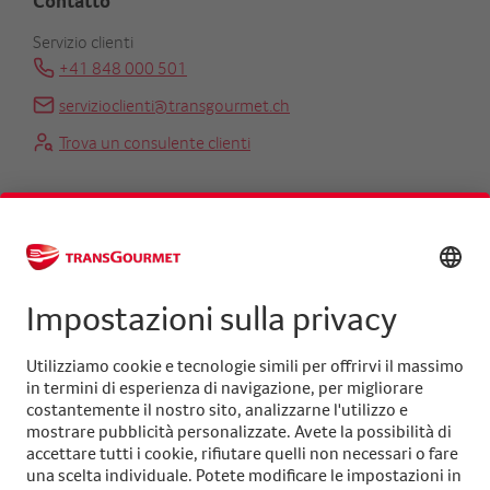
Contatto
Servizio clienti
+41 848 000 501
servizioclienti@transgourmet.ch
Trova un consulente clienti
Centrale
+41 31 858 48 48
info@transgourmet.ch
Select
your
language
Seguiteci su