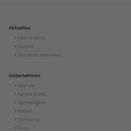
Aktuelles
News & Events
Footer
Rezepte
Aktuell
Newsletter abonnieren
Unternehmen
Über uns
Footer
Karriere & Jobs
Unternehmen
Nachhaltigkeit
Medien
Sponsoring
Gusto