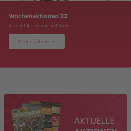
Functional-Drinks als Gastro-Chanc
Performance-Drinks erobern die Gastronomie
Mehr erfahren