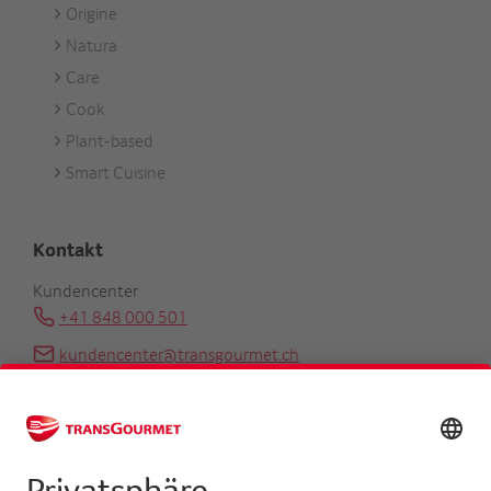
Origine
Natura
Care
Cook
Plant-based
Smart Cuisine
Kontakt
Kundencenter
+41 848 000 501
kundencenter@transgourmet.ch
Kundenberater finden
Zentrale
+41 31 858 48 48