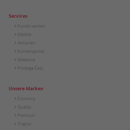
Services
Kunde werden
Footer
Märkte
Services
Aktionen
Kundenportal
Webshop
Prodega Easy
Unsere Marken
Economy
Footer
Quality
Unsere
Premium
Marken
Origine