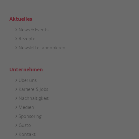
Aktuelles
News & Events
Footer
Rezepte
Aktuell
Newsletter abonnieren
Unternehmen
Über uns
Footer
Karriere & Jobs
Unternehmen
Nachhaltigkeit
Medien
Sponsoring
Gusto
Kontakt