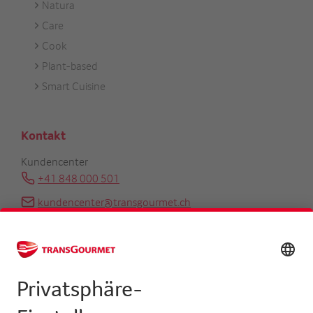
Natura
Care
Cook
Plant-based
Smart Cuisine
Kontakt
Kundencenter
+41 848 000 501
kundencenter@transgourmet.ch
Kundenberater finden
Zentrale
+41 31 858 48 48
info@transgourmet.ch