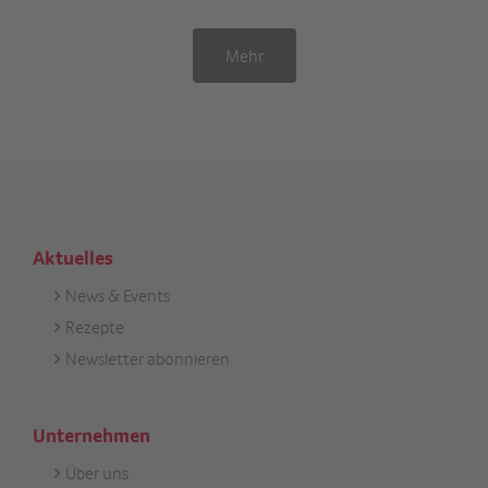
Mehr
Aktuelles
News & Events
Footer
Rezepte
Aktuell
Newsletter abonnieren
Unternehmen
Über uns
Footer