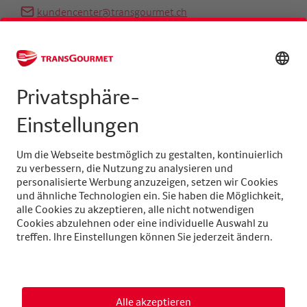
kundencenter@transgourmet.ch
Kundenberater finden
Zentrale
+41 31 858 48 48
info@transgourmet.ch
Select
your
language
Folgen Sie uns auf
AGB
Impressum
Datenschutz
Kontakt