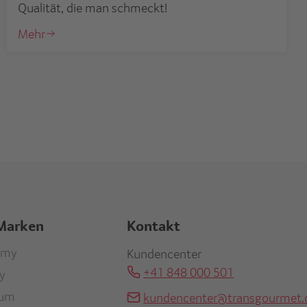
Qualität, die man schmeckt!
Mehr
Marken
Kontakt
r
omy
Kundencenter
+41 848 000 501
ty
re
ium
kundencenter@transgourmet.