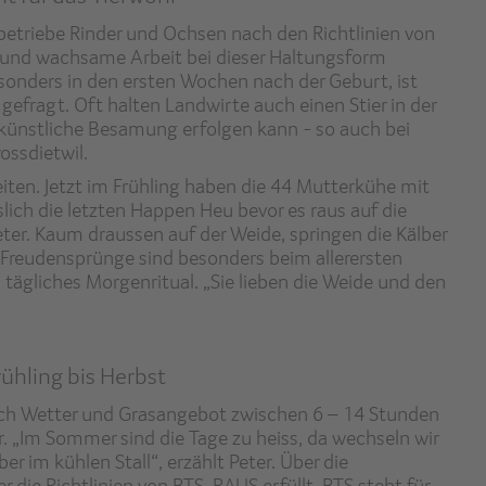
betriebe Rinder und Ochsen nach den Richtlinien von
e und wachsame Arbeit bei dieser Haltungsform
esonders in den ersten Wochen nach der Geburt, ist
efragt. Oft halten Landwirte auch einen Stier in der
künstliche Besamung erfolgen kann - so auch bei
ossdietwil.
eiten. Jetzt im Frühling haben die 44 Mutterkühe mit
slich die letzten Happen Heu bevor es raus auf die
ter. Kaum draussen auf der Weide, springen die Kälber
 Freudensprünge sind besonders beim allerersten
tägliches Morgenritual. „Sie lieben die Weide und den
hling bis Herbst
nach Wetter und Grasangebot zwischen 6 – 14 Stunden
. „Im Sommer sind die Tage zu heiss, da wechseln wir
r im kühlen Stall“, erzählt Peter. Über die
 die Richtlinien von BTS-RAUS erfüllt. BTS steht für