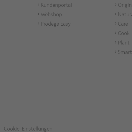
Mark
Kundenportal
Origi
Webshop
Natur
Prodega Easy
Care
Cook
Plant
Smart
Cookie-Einstellungen