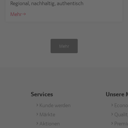
Regional, nachhaltig, authentisch
Mehr
Mehr
Services
Unsere 
Footer
Kunde werden
Foote
Econ
Märkte
Quali
men
Services
Unse
Aktionen
Prem