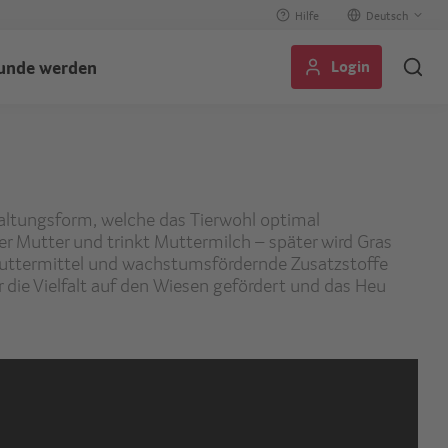
Hilfe
Select
your
Login
unde werden
language
Haltungsform, welche das Tierwohl optimal
ner Mutter und trinkt Muttermilch – später wird Gras
 Futtermittel und wachstumsfördernde Zusatzstoffe
 die Vielfalt auf den Wiesen gefördert und das Heu