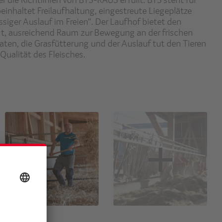
inhaltet Freilaufhaltung, eingestreute Liegeplätze
siger Auslauf im Freien“. Der Laufhof bietet den
gt, ausreichend Raum zur Bewegung an der frischen
ten, die Grasfütterung und der Auslauf tut den Tieren
Qualität des Fleisches.