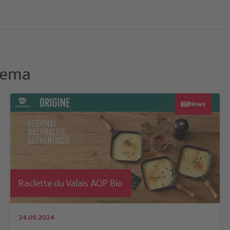
hema
News
Raclette du Valais AOP Bio
24.09.2024