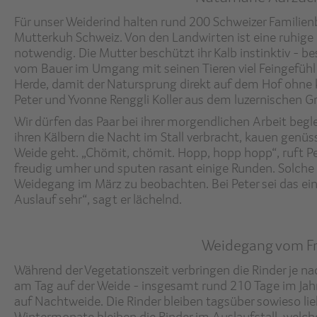
Für unser Weiderind halten rund 200 Schweizer Familien
Mutterkuh Schweiz. Von den Landwirten ist eine ruhig
notwendig. Die Mutter beschützt ihr Kalb instinktiv - b
vom Bauer im Umgang mit seinen Tieren viel Feingefühl g
Herde, damit der Natursprung direkt auf dem Hof ohne 
Peter und Yvonne Renggli Koller aus dem luzernischen Gr
Wir dürfen das Paar bei ihrer morgendlichen Arbeit begl
ihren Kälbern die Nacht im Stall verbracht, kauen genüs
Weide geht. „Chömit, chömit. Hopp, hopp hopp“, ruft Pe
freudig umher und sputen rasant einige Runden. Solche
Weidegang im März zu beobachten. Bei Peter sei das ein 
Auslauf sehr“, sagt er lächelnd.
Weidegang vom Frü
Während der Vegetationszeit verbringen die Rinder je 
am Tag auf der Weide - insgesamt rund 210 Tage im Jahr
auf Nachtweide. Die Rinder bleiben tagsüber sowieso liebe
Wintermonate bleiben die Rinder im Auslaufstall, welcher