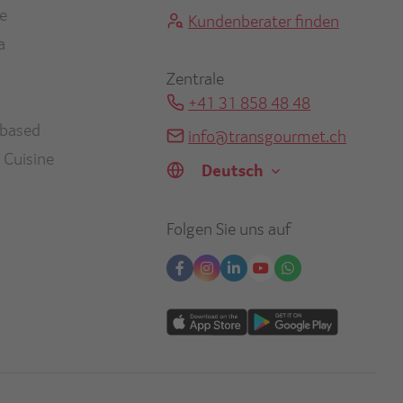
en
ne
Kundenberater finden
a
Zentrale
+41 31 858 48 48
-based
info@transgourmet.ch
Select
 Cuisine
your
language
Folgen Sie uns auf