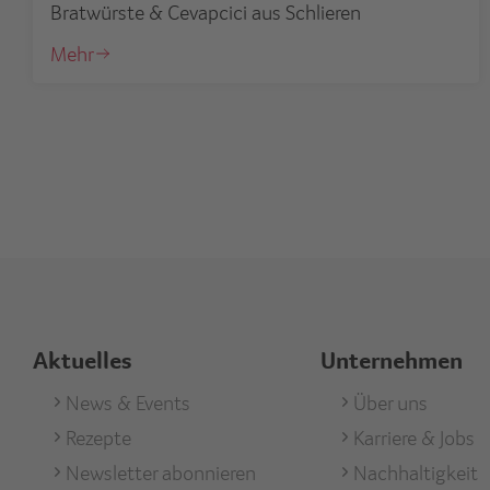
Bratwürste & Cevapcici aus Schlieren
Mehr
Aktuelles
Unternehmen
Footer
News & Events
Footer
Über uns
Rezepte
Karriere & Jobs
Aktuell
Unterneh
Newsletter abonnieren
Nachhaltigkeit