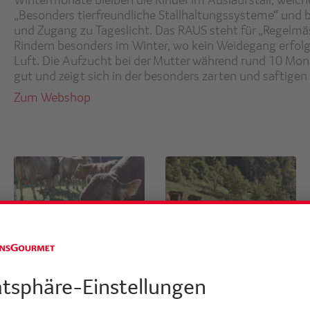
„Besonders tierfreundliche Stallhaltungssysteme“ und be
und Zugang zu Tageslicht. Das RAUS steht für „Regelmäs
Rindern besonders im Winter, wo kein Weidegang erfol
Luft. Die Aufzucht bei der Mutter während rund 10 Mona
gut und zeigt sich in der besonders zarten und saftigen 
Zum Webshop