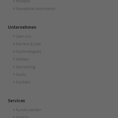
Rezepte
Aktuell
Newsletter abonnieren
Unternehmen
Über uns
Footer
Karriere & Jobs
Unternehmen
Nachhaltigkeit
Medien
Sponsoring
Gusto
Kontakt
Services
Kunde werden
Footer
Märkte