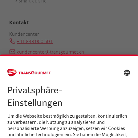
Smart Cuisine
Kontakt
Kundencenter
+41 848 000 501
kundencenter@transgourmet.ch
Kundenberater finden
Zentrale
+41 31 858 48 48
info@transgourmet.ch
Select
your
language
Folgen Sie uns auf