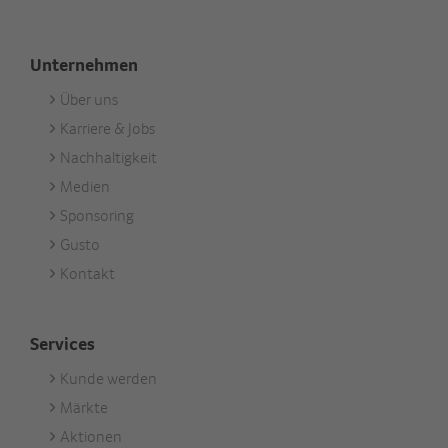
Unternehmen
Über uns
Footer
Karriere & Jobs
Unternehmen
Nachhaltigkeit
Medien
Sponsoring
Gusto
Kontakt
Services
Kunde werden
Footer
Märkte
Services
Aktionen