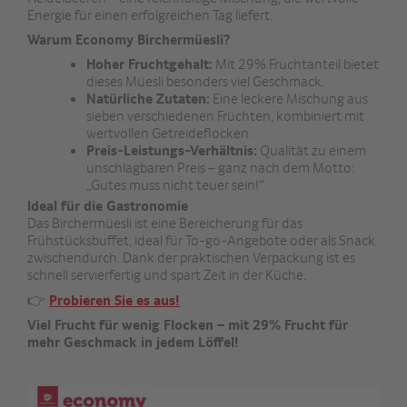
Energie für einen erfolgreichen Tag liefert.
Warum Economy Birchermüesli?
Hoher Fruchtgehalt:
Mit 29% Fruchtanteil bietet
dieses Müesli besonders viel Geschmack.
Natürliche Zutaten:
Eine leckere Mischung aus
sieben verschiedenen Früchten, kombiniert mit
wertvollen Getreideflocken.
Preis-Leistungs-Verhältnis:
Qualität zu einem
unschlagbaren Preis – ganz nach dem Motto:
„Gutes muss nicht teuer sein!“
Ideal für die Gastronomie
Das Birchermüesli ist eine Bereicherung für das
Frühstücksbuffet, ideal für To-go-Angebote oder als Snack
zwischendurch. Dank der praktischen Verpackung ist es
schnell servierfertig und spart Zeit in der Küche.
👉
Probieren Sie es aus!
Viel Frucht für wenig Flocken – mit 29% Frucht für
mehr Geschmack in jedem Löffel!