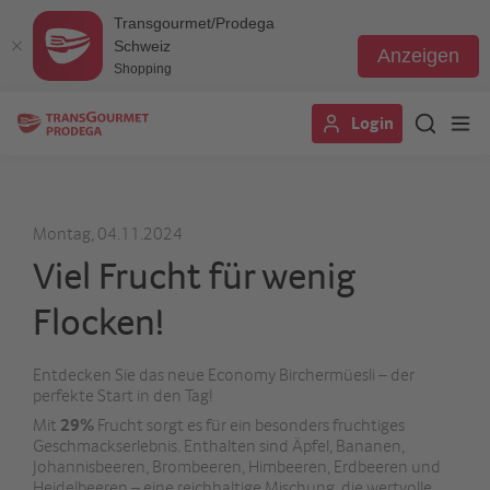
Transgourmet/Prodega
Schweiz
Anzeigen
Shopping
Direkt
Login
zum
Inhalt
Montag, 04.11.2024
Viel Frucht für wenig
Flocken!
Entdecken Sie das neue Economy Birchermüesli – der
perfekte Start in den Tag!
Mit
29%
Frucht sorgt es für ein besonders fruchtiges
Geschmackserlebnis. Enthalten sind Äpfel, Bananen,
Johannisbeeren, Brombeeren, Himbeeren, Erdbeeren und
Heidelbeeren – eine reichhaltige Mischung, die wertvolle