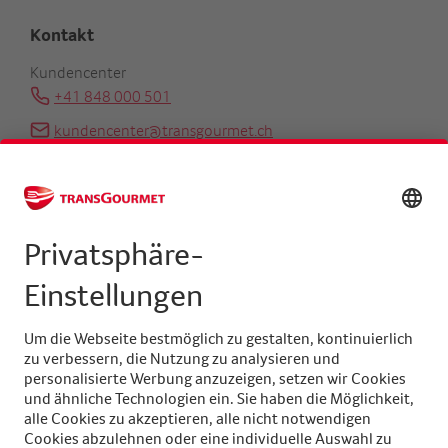
Kontakt
Kundencenter
+41 848 000 501
kundencenter@transgourmet.ch
Kundenberater finden
Zentrale
+41 31 858 48 48
info@transgourmet.ch
Select
your
language
Folgen Sie uns auf