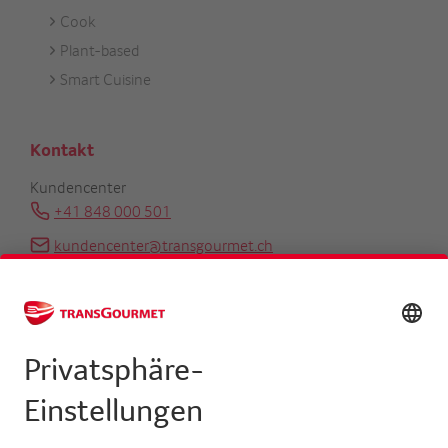
Cook
Plant-based
Smart Cuisine
Kontakt
Kundencenter
+41 848 000 501
kundencenter@transgourmet.ch
Kundenberater finden
Zentrale
+41 31 858 48 48
info@transgourmet.ch
Select
your