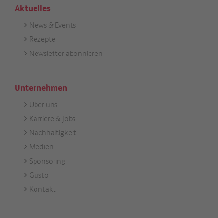
Aktuelles
News & Events
Footer
Rezepte
Aktuell
Newsletter abonnieren
Unternehmen
Über uns
Footer
Karriere & Jobs
Unternehmen
Nachhaltigkeit
Medien
Sponsoring
Gusto
Kontakt