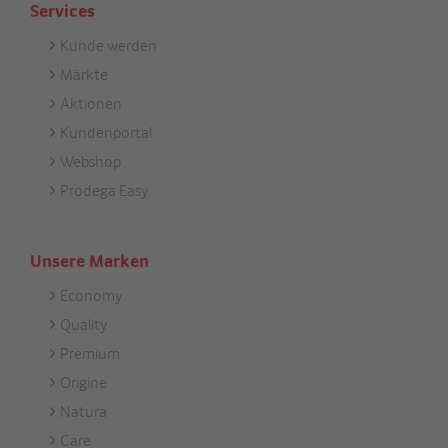
Services
Kunde werden
Footer
Märkte
Services
Aktionen
Kundenportal
Webshop
Prodega Easy
Unsere Marken
Economy
Footer
Quality
Unsere
Premium
Marken
Origine
Natura
Care