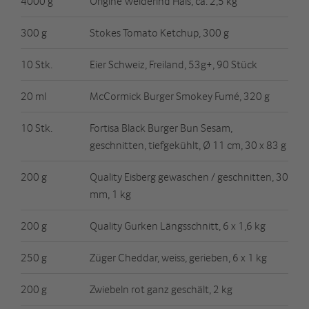
4000 g
Origine Weiderind Hals, ca. 2,5 kg
300 g
Stokes Tomato Ketchup, 300 g
10 Stk.
Eier Schweiz, Freiland, 53g+, 90 Stück
20 ml
McCormick Burger Smokey Fumé, 320 g
10 Stk.
Fortisa Black Burger Bun Sesam,
geschnitten, tiefgekühlt, Ø 11 cm, 30 x 83 g
200 g
Quality Eisberg gewaschen / geschnitten, 30
mm, 1 kg
200 g
Quality Gurken Längsschnitt, 6 x 1,6 kg
250 g
Züger Cheddar, weiss, gerieben, 6 x 1 kg
200 g
Zwiebeln rot ganz geschält, 2 kg