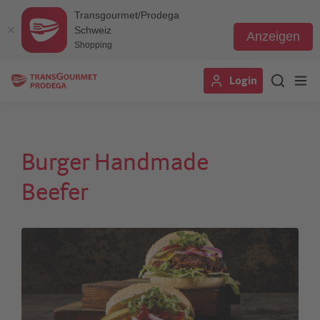
Transgourmet/Prodega
Schweiz
Anzeigen
Shopping
Direkt
Login
zum
Inhalt
Burger Handmade
Beefer