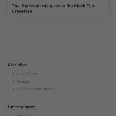
Thai Curry mit Mangroven Bio Black Tiger
Crevetten
Aktuelles
News & Events
Footer
Rezepte
Aktuell
Newsletter abonnieren
Unternehmen
Über uns