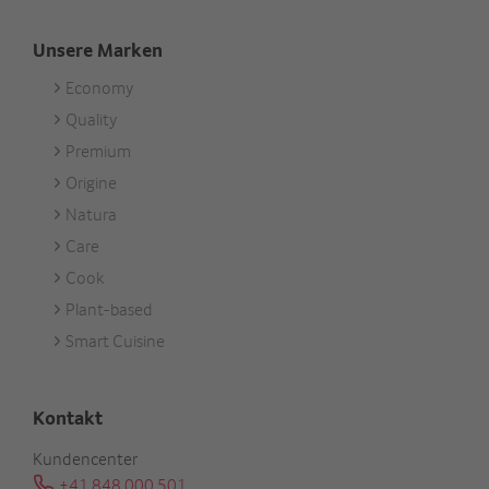
Unsere Marken
Economy
Footer
Quality
Unsere
Premium
Marken
Origine
Natura
Care
Cook
Plant-based
Smart Cuisine
Kontakt
Kundencenter
+41 848 000 501