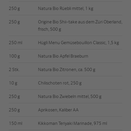
250 g
Natura Bio Rüebli mittel, 1 kg
250 g
Origine Bio Shii-take aus dem Züri Oberland,
frisch, 500 g
250 ml
Hügli Menu Gemüsebouillon Classic, 1,5 kg
100 g
Natura Bio Apfel Braeburn
2 Stk.
Natura Bio Zitronen, ca. 500 g
10 g
Chilischoten rot, 250 g
250 g
Natura Bio Zwiebeln mittel, 500 g
250 g
Aprikosen, Kaliber AA
150 ml
Kikkoman Teriyaki Marinade, 975 ml