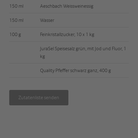
150 ml
Aeschbach Weissweinessig
150 ml
Wasser
100 g
Feinkristallzucker, 10 x 1 kg
JuraSel Speisesalz grün, mit Jod und Fluor, 1
kg
Quality Pfeffer schwarz ganz, 400 g
Zutatenliste senden