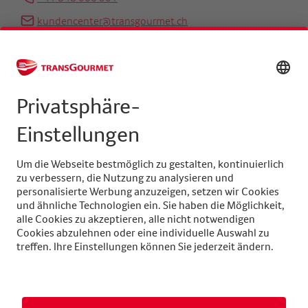
kundencenter@transgourmet.ch
Kundenberater finden
Zentrale
+41 31 858 48 48
info@transgourmet.ch
Select
your
language
Folgen Sie uns auf