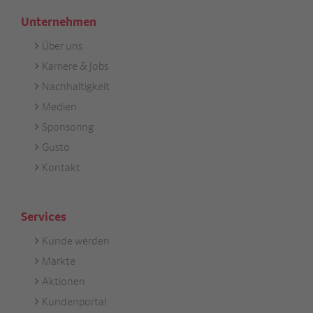
Unternehmen
Über uns
Footer
Karriere & Jobs
Unternehmen
Nachhaltigkeit
Medien
Sponsoring
Gusto
Kontakt
Services
Kunde werden
Footer
Märkte
Services
Aktionen
Kundenportal