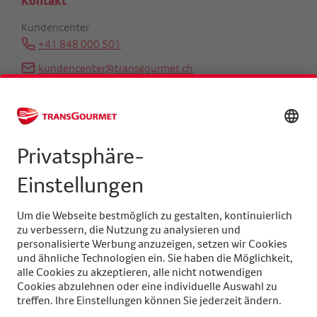
Kontakt
Kundencenter
+41 848 000 501
kundencenter@transgourmet.ch
Kundenberater finden
Zentrale
+41 31 858 48 48
info@transgourmet.ch
Select
your
language
Folgen Sie uns auf