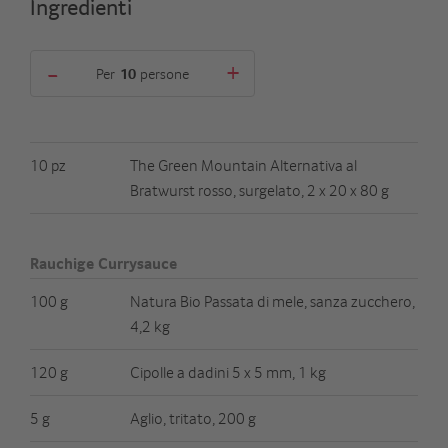
Ingredienti
-
+
Per
persone
10 pz
The Green Mountain Alternativa al
Bratwurst rosso, surgelato, 2 x 20 x 80 g
Rauchige Currysauce
100 g
Natura Bio Passata di mele, sanza zucchero,
4,2 kg
120 g
Cipolle a dadini 5 x 5 mm, 1 kg
5 g
Aglio, tritato, 200 g