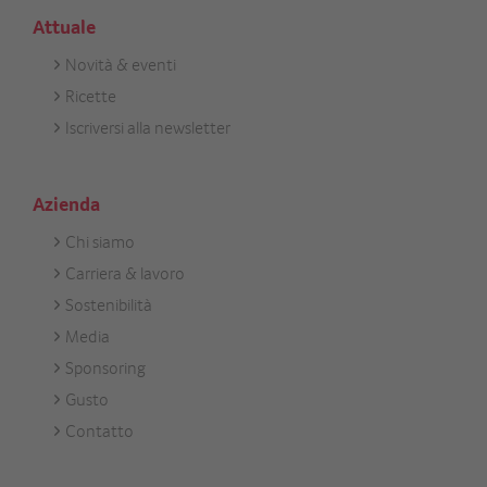
Attuale
Novità & eventi
Footer
Ricette
Aktuell
Iscriversi alla newsletter
Azienda
Chi siamo
Footer
Carriera & lavoro
Unternehmen
Sostenibilità
Media
Sponsoring
Gusto
Contatto