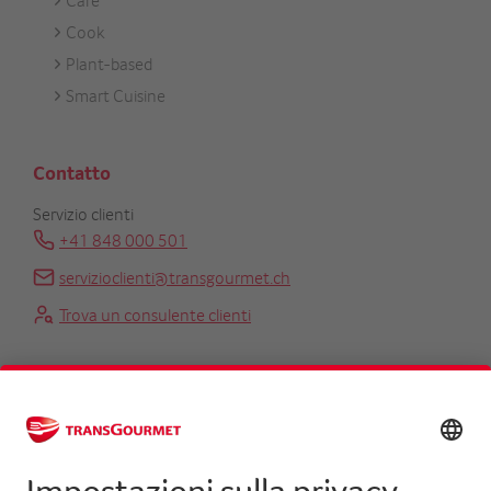
Care
Cook
Plant-based
Smart Cuisine
Contatto
Servizio clienti
+41 848 000 501
servizioclienti@transgourmet.ch
Trova un consulente clienti
Centrale
+41 31 858 48 48
info@transgourmet.ch