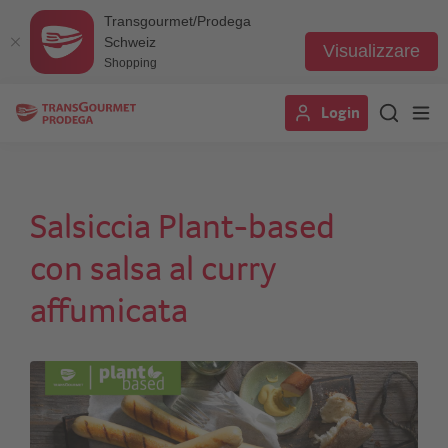
Transgourmet/Prodega
Schweiz
Visualizzare
Shopping
Salta
Login
al
contenuto
principale
Salsiccia Plant-based
con salsa al curry
affumicata