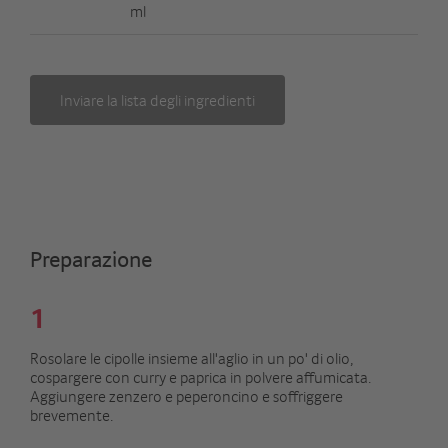
ml
Inviare la lista degli ingredienti
Preparazione
1
Rosolare le cipolle insieme all'aglio in un po' di olio,
cospargere con curry e paprica in polvere affumicata.
Aggiungere zenzero e peperoncino e soffriggere
brevemente.