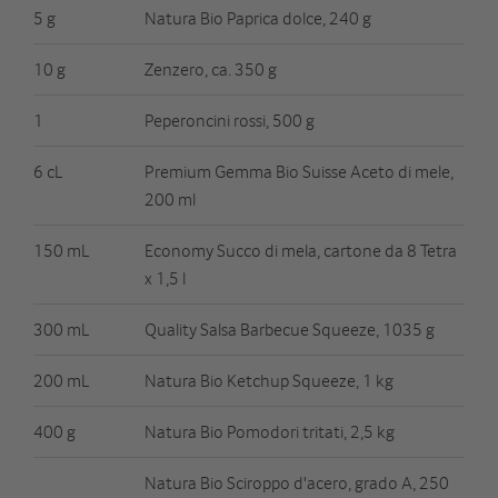
5 g
Natura Bio Paprica dolce, 240 g
10 g
Zenzero, ca. 350 g
1
Peperoncini rossi, 500 g
6 cL
Premium Gemma Bio Suisse Aceto di mele,
200 ml
150 mL
Economy Succo di mela, cartone da 8 Tetra
x 1,5 l
300 mL
Quality Salsa Barbecue Squeeze, 1035 g
200 mL
Natura Bio Ketchup Squeeze, 1 kg
400 g
Natura Bio Pomodori tritati, 2,5 kg
Natura Bio Sciroppo d'acero, grado A, 250