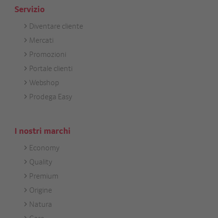
Servizio
Diventare cliente
Footer
Mercati
Services
Promozioni
Portale clienti
Webshop
Prodega Easy
I nostri marchi
Economy
Footer
Quality
Unsere
Premium
Marken
Origine
Natura