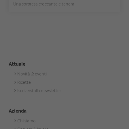
Una sorpresa croccante e tenera
Attuale
Novità & eventi
Footer
Ricette
Aktuell
Iscriversi alla newsletter
Azienda
Chi siamo
Footer
Carriera & lavoro