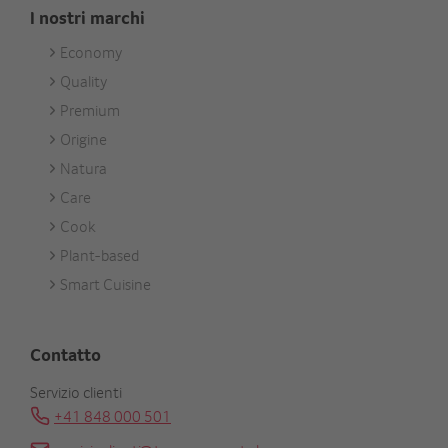
I nostri marchi
Economy
Footer
Quality
Unsere
Premium
Marken
Origine
Natura
Care
Cook
Plant-based
Smart Cuisine
Contatto
Servizio clienti
+41 848 000 501