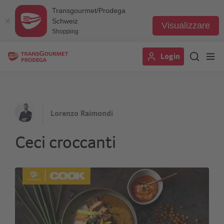
Transgourmet/Prodega
Schweiz
Visualizzare
Shopping
Salta
Login
al
contenuto
principale
Lorenzo Raimondi
Ceci croccanti