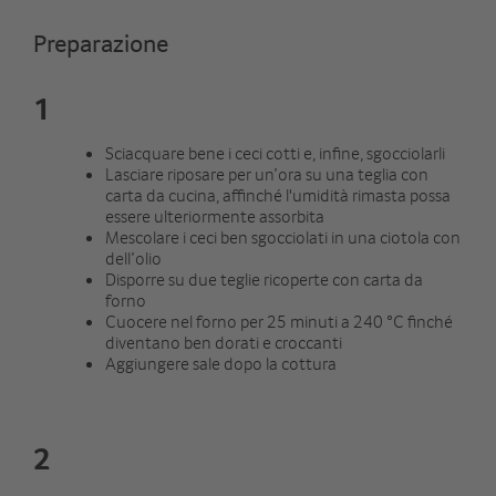
Preparazione
1
Sciacquare bene i ceci cotti e, infine, sgocciolarli
Lasciare riposare per un’ora su una teglia con
carta da cucina, affinché l'umidità rimasta possa
essere ulteriormente assorbita
Mescolare i ceci ben sgocciolati in una ciotola con
dell’olio
Disporre su due teglie ricoperte con carta da
forno
Cuocere nel forno per 25 minuti a 240 °C finché
diventano ben dorati e croccanti
Aggiungere sale dopo la cottura
2