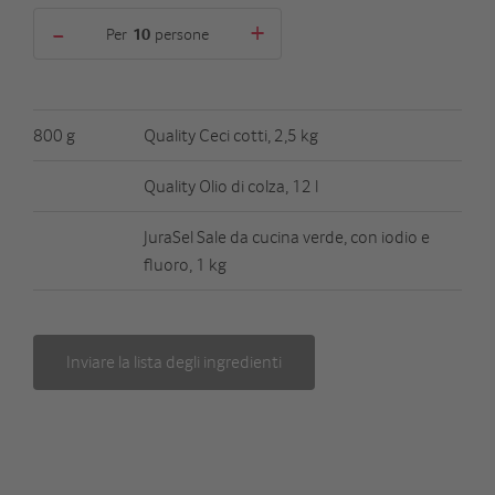
-
+
Per
persone
800 g
Quality Ceci cotti, 2,5 kg
Quality Olio di colza, 12 l
JuraSel Sale da cucina verde, con iodio e
fluoro, 1 kg
Inviare la lista degli ingredienti