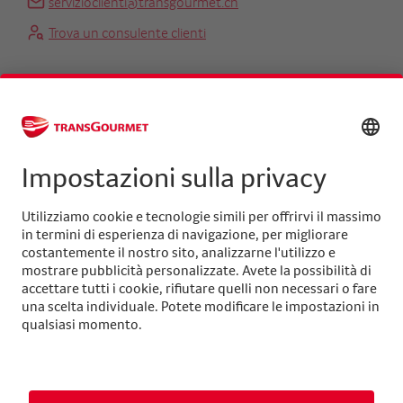
servizioclienti@transgourmet.ch
Trova un consulente clienti
Centrale
+41 31 858 48 48
info@transgourmet.ch
Select
your
language
Seguiteci su