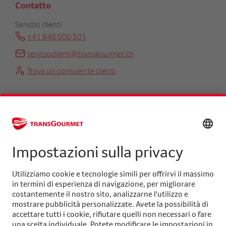
Contatto
Servizio clienti
+41 848 000 501
servizioclienti@transgourmet.ch
Trova un consulente clienti
Centrale
+41 31 858 48 48
info@transgourmet.ch
Select
your
language
Seguiteci su