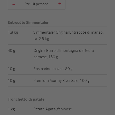
-
+
Per
persone
Entrecôte Simmentaler
1.8 kg
Simmentaler Original Entrecôte di manzo,
ca. 2.5 kg
40 g
Origine Burro di montagna del Giura
bernese, 150 g
10 g
Rosmarino mazzo, 80 g
10 g
Premium Murray River Sale, 100 g
Tronchetto di patate
1 kg
Patate Agata, faninose