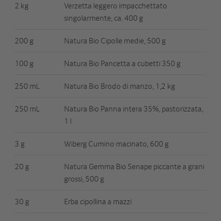
2 kg
Verzetta leggero impacchettato
singolarmente, ca. 400 g
200 g
Natura Bio Cipolle medie, 500 g
100 g
Natura Bio Pancetta a cubetti 350 g
250 mL
Natura Bio Brodo di manzo, 1,2 kg
250 mL
Natura Bio Panna intera 35%, pastorizzata,
1 l
3 g
Wiberg Cumino macinato, 600 g
20 g
Natura Gemma Bio Senape piccante a grani
grossi, 500 g
30 g
Erba cipollina a mazzi