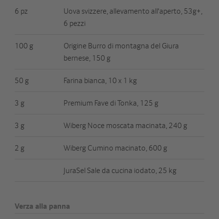
6 pz
Uova svizzere, allevamento all'aperto, 53g+,
6 pezzi
100 g
Origine Burro di montagna del Giura
bernese, 150 g
50 g
Farina bianca, 10 x 1 kg
3 g
Premium Fave di Tonka, 125 g
3 g
Wiberg Noce moscata macinata, 240 g
2 g
Wiberg Cumino macinato, 600 g
JuraSel Sale da cucina iodato, 25 kg
Verza alla panna