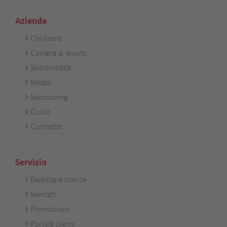
Azienda
Chi siamo
Footer
Carriera & lavoro
Unternehmen
Sostenibilità
Media
Sponsoring
Gusto
Contatto
Servizio
Diventare cliente
Footer
Mercati
Services
Promozioni
Portale clienti