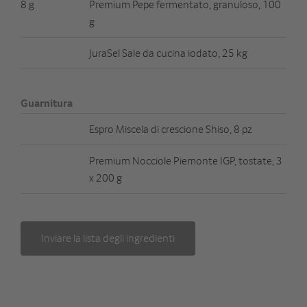
8 g
Premium Pepe fermentato, granuloso, 100
g
JuraSel Sale da cucina iodato, 25 kg
Guarnitura
Espro Miscela di crescione Shiso, 8 pz
Premium Nocciole Piemonte IGP, tostate, 3
x 200 g
Inviare la lista degli ingredienti