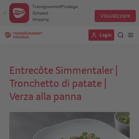
Transgourmet/Prodega
Schweiz
Visualizzare
Shopping
Salta
Login
al
contenuto
principale
Entrecôte Simmentaler |
Tronchetto di patate |
Verza alla panna