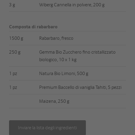
3 g
Wiberg Cannella in polvere, 200 g
Composta di rabarbaro
1500 g
Rabarbaro, fresco
250 g
Gemma Bio Zucchero fino cristallizzato
biologico, 10 x 1 kg
1 pz
Natura Bio Limoni, 500 g
1 pz
Premium Baccello di vaniglia Tahiti, 5 pezzi
Maizena, 250 g
Inviare la lista degli ingredienti