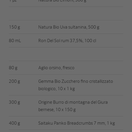
150 g
Natura Bio Uva sultanina, 500 g
80 mL
Ron Del Sol rum 37,5%, 100 cl
80 g
Aglio orsino, fresco
200 g
Gemma Bio Zucchero fino cristallizzato
biologico, 10 x 1 kg
300 g
Origine Burro di montagna del Giura
bernese, 10 x 150 g
400 g
Saitaku Panko Breadcrumbs 7 mm, 1 kg