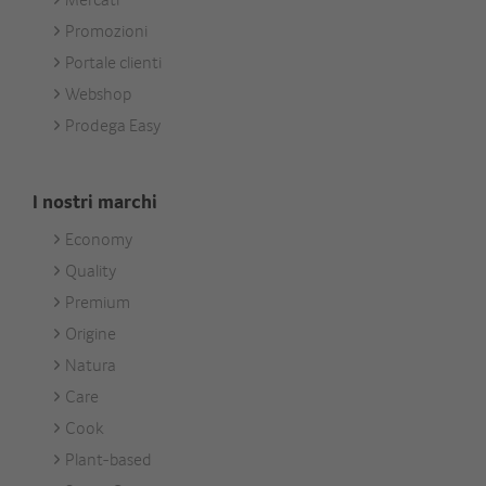
Services
Promozioni
Portale clienti
Webshop
Prodega Easy
I nostri marchi
Economy
Footer
Quality
Unsere
Premium
Marken
Origine
Natura
Care
Cook
Plant-based