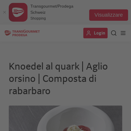
Transgourmet/Prodega
Schweiz
Visualizzare
Shopping
Salta
Login
al
contenuto
principale
Knoedel al quark | Aglio
orsino | Composta di
rabarbaro