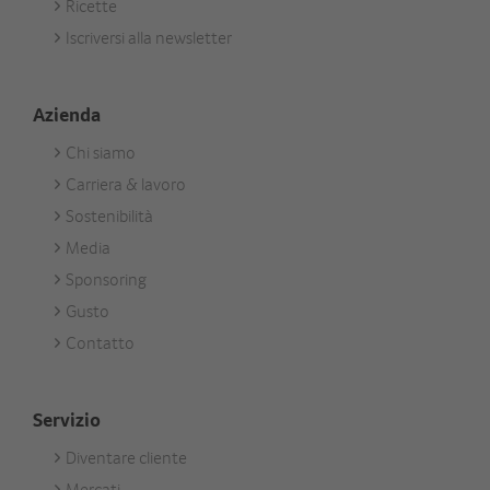
Ricette
Aktuell
Iscriversi alla newsletter
Azienda
Chi siamo
Footer
Carriera & lavoro
Unternehmen
Sostenibilità
Media
Sponsoring
Gusto
Contatto
Servizio
Diventare cliente
Footer
Mercati