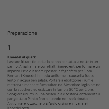
Preparazione
1
Knoedel al quark
Lasciare filtrare il quark alla panna per tutta la notte in un
panno. Amalgamare con gli altri ingredienti per formare un
impasto liscio e lasciare riposare in frigorifero per 1 ora.
Formare i Knoedel in modo uniforme e cuocerli a fuoco
lento in acqua ben salata. Portare a ebollizione il rum e
mettervi a marinare l'uva sultanina. Mescolare l'aglio orsino
con lo zucchero ed essiccare in forno a 80 °C per 2 ore.
Sciogliere il burro in una casseruola e tostarvi lentamente il
pangrattato Panko fino a quando non sarà dorato.
Aggiungere lo zucchero all'aglio orsino e impanare i
Knoedel cotti.