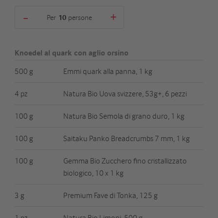
-
+
Per
persone
Knoedel al quark con aglio orsino
500 g
Emmi quark alla panna, 1 kg
4 pz
Natura Bio Uova svizzere, 53g+, 6 pezzi
100 g
Natura Bio Semola di grano duro, 1 kg
100 g
Saitaku Panko Breadcrumbs 7 mm, 1 kg
100 g
Gemma Bio Zucchero fino cristallizzato
biologico, 10 x 1 kg
3 g
Premium Fave di Tonka, 125 g
1 pz
Natura Bio Limoni, 500 g