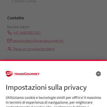
Smart Cuisine
Contatto
Servizio clienti
+41 848 000 501
servizioclienti@transgourmet.ch
Trova un consulente clienti
Centrale
+41 31 858 48 48
info@transgourmet.ch
Select
your
language