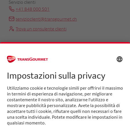
Servizio clienti
+41 848 000 501
servizioclienti@transgourmet.ch
Trova un consulente clienti
Centrale
+41 31 858 48 48
info@transgourmet.ch
Select
your
language
Seguiteci su