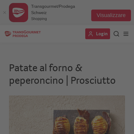
Transgourmet/Prodega
Schweiz
Visualizzare
Shopping
Salta
Login
al
contenuto
principale
Patate al forno &
peperoncino | Prosciutto