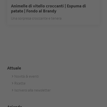
Animelle di vitello croccanti | Espuma di
patate | Fondo al Brandy
Una sorpresa croccante e tenera
Attuale
Novità & eventi
Footer
Ricette
Aktuell
Iscriversi alla newsletter
Azienda