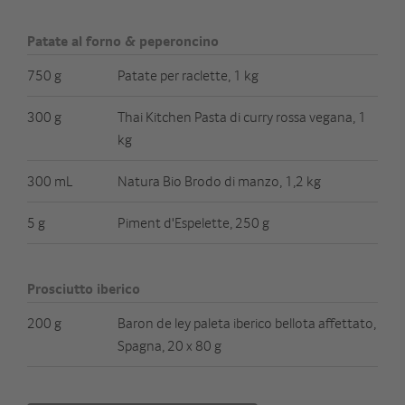
Patate al forno & peperoncino
750 g
Patate per raclette, 1 kg
300 g
Thai Kitchen Pasta di curry rossa vegana, 1
kg
300 mL
Natura Bio Brodo di manzo, 1,2 kg
5 g
Piment d'Espelette, 250 g
Prosciutto iberico
200 g
Baron de ley paleta iberico bellota affettato,
Spagna, 20 x 80 g