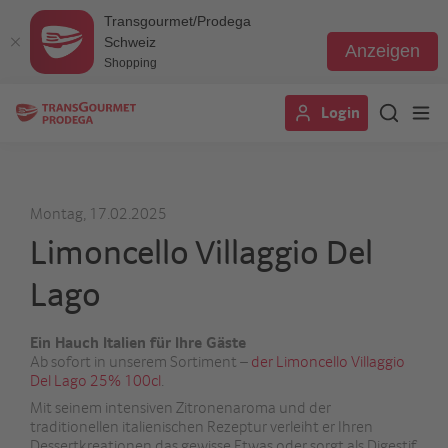
Transgourmet/Prodega
Schweiz
Anzeigen
Shopping
Direkt
Login
zum
Inhalt
Montag, 17.02.2025
Limoncello Villaggio Del
Lago
Ein Hauch Italien für Ihre Gäste
Ab sofort in unserem Sortiment –
der Limoncello Villaggio
Del Lago 25% 100cl
.
Mit seinem intensiven Zitronenaroma und der
traditionellen italienischen Rezeptur verleiht er Ihren
Dessertkreationen das gewisse Etwas oder sorgt als Digestif