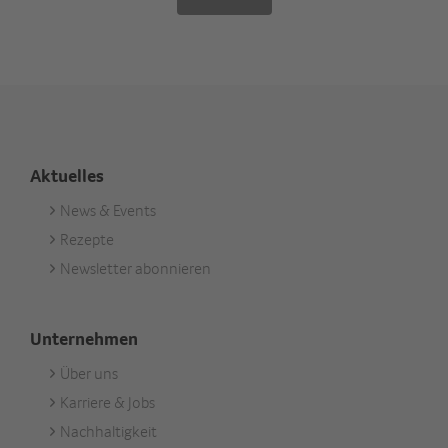
Aktuelles
News & Events
Footer
Rezepte
Aktuell
Newsletter abonnieren
Unternehmen
Über uns
Footer
Karriere & Jobs
Unternehmen
Nachhaltigkeit