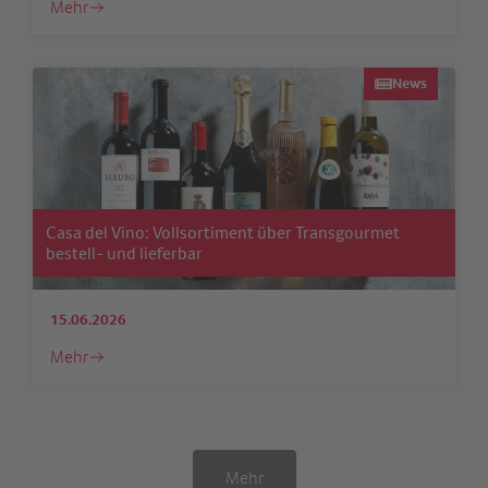
Mehr
News
Casa del Vino: Vollsortiment über Transgourmet
bestell- und lieferbar
15.06.2026
Mehr
Mehr