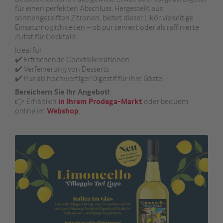
für einen perfekten Abschluss. Hergestellt aus
sonnengereiften Zitronen, bietet dieser Likör vielseitige
Einsatzmöglichkeiten – ob pur serviert oder als raffinierte
Zutat für Cocktails.
Ideal für
✔️ Erfrischende Cocktailkreationen
✔️ Verfeinerung von Desserts
✔️ Pur als hochwertiger Digestif für Ihre Gäste
Bereichern Sie Ihr Angebot!
👉 Erhältlich
in Ihrem Prodega-Markt
oder bequem
online im
Webshop
.